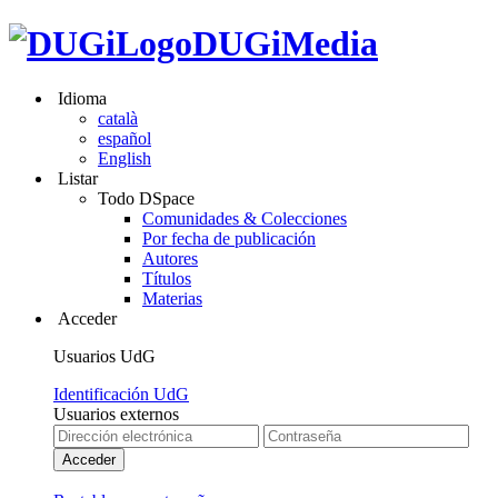
DUGiMedia
Idioma
català
español
English
Listar
Todo DSpace
Comunidades & Colecciones
Por fecha de publicación
Autores
Títulos
Materias
Acceder
Usuarios UdG
Identificación UdG
Usuarios externos