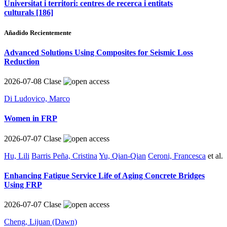
Universitat i territori: centres de recerca i entitats
culturals
[186]
Añadido Recientemente
Advanced Solutions Using Composites for Seismic Loss
Reduction
2026-07-08
Clase
Di Ludovico, Marco
Women in FRP
2026-07-07
Clase
Hu, Lili
Barris Peña, Cristina
Yu, Qian-Qian
Ceroni, Francesca
et al.
Enhancing Fatigue Service Life of Aging Concrete Bridges
Using FRP
2026-07-07
Clase
Cheng, Lijuan (Dawn)