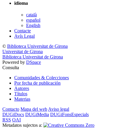
idioma
català
español
English
Contacte
Avís Legal
©
Biblioteca Universitat de Girona
Universitat de Girona
Biblioteca Universitat de Girona
Powered by
DSpace
Consulta
Comunidades & Colecciones
Por fecha de publicación
Autores
Títulos
Materias
Contacto
Mapa del web
Aviso legal
DUGiDocs
DUGiMedia
DUGiFonsEspecials
RSS
OAI
Metadatos sujectos a: