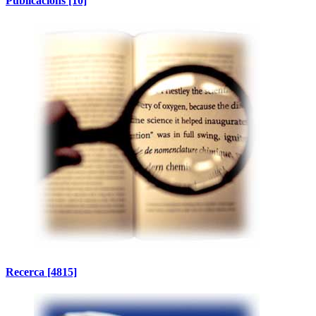
Publicacions
[10]
Recerca
[4815]