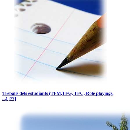
Treballs dels estudiants (TFM,TFG, TFC, Role playings,
...)
[77]