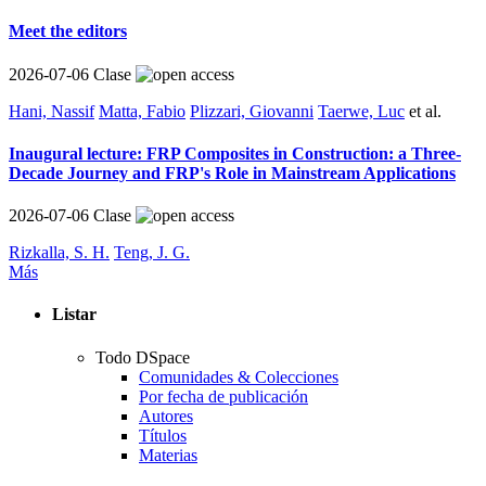
Meet the editors
2026-07-06
Clase
Hani, Nassif
Matta, Fabio
Plizzari, Giovanni
Taerwe, Luc
et al.
Inaugural lecture: FRP Composites in Construction: a Three-
Decade Journey and FRP's Role in Mainstream Applications
2026-07-06
Clase
Rizkalla, S. H.
Teng, J. G.
Más
Listar
Todo DSpace
Comunidades & Colecciones
Por fecha de publicación
Autores
Títulos
Materias