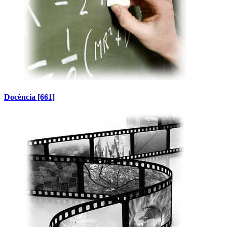
Docència
[661]