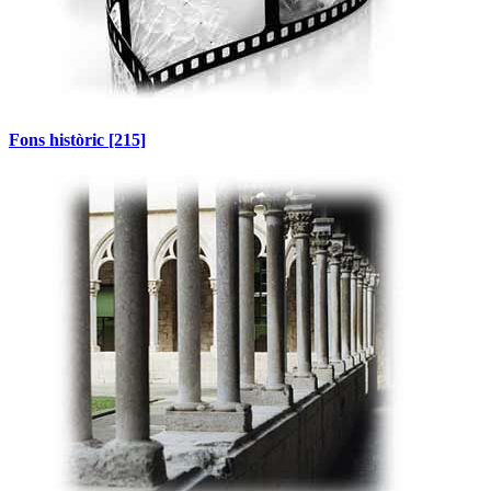
Fons històric
[215]