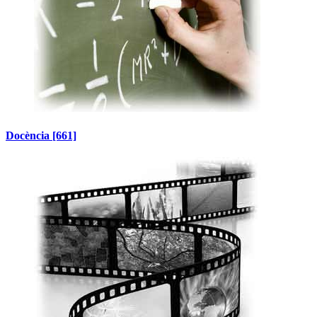
Docència
[661]