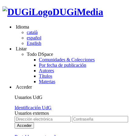
DUGiMedia
Idioma
català
español
English
Listar
Todo DSpace
Comunidades & Colecciones
Por fecha de publicación
Autores
Títulos
Materias
Acceder
Usuarios UdG
Identificación UdG
Usuarios externos