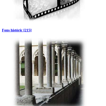
Fons històric
[215]