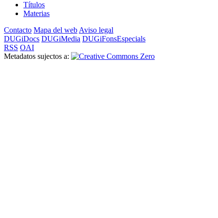
Títulos
Materias
Contacto
Mapa del web
Aviso legal
DUGiDocs
DUGiMedia
DUGiFonsEspecials
RSS
OAI
Metadatos sujectos a: