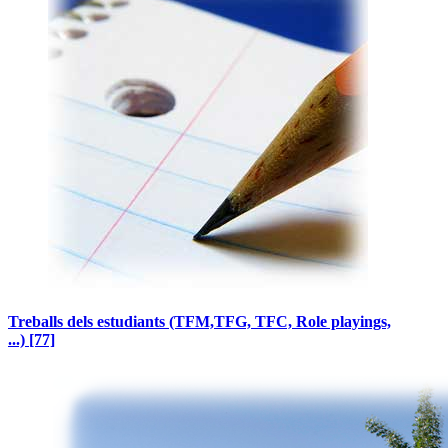
Treballs dels estudiants (TFM,TFG, TFC, Role playings,
...)
[77]