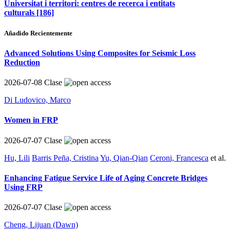
Universitat i territori: centres de recerca i entitats
culturals
[186]
Añadido Recientemente
Advanced Solutions Using Composites for Seismic Loss
Reduction
2026-07-08
Clase
Di Ludovico, Marco
Women in FRP
2026-07-07
Clase
Hu, Lili
Barris Peña, Cristina
Yu, Qian-Qian
Ceroni, Francesca
et al.
Enhancing Fatigue Service Life of Aging Concrete Bridges
Using FRP
2026-07-07
Clase
Cheng, Lijuan (Dawn)