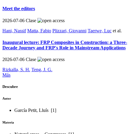
Meet the editors
2026-07-06
Clase
Hani, Nassif
Matta, Fabio
Plizzari, Giovanni
Taerwe, Luc
et al.
Inaugural lecture: FRP Composites in Construction: a Three-
Decade Journey and FRP's Role in Mainstream Applications
2026-07-06
Clase
Rizkalla, S. H.
Teng, J. G.
Más
Descubre
Autor
García Petit, Lluís
[1]
Materia