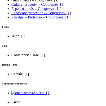
Natural areas -- Congresses
[1]
Cultural property -- Congresses
[1]
Espais naturals -- Congressos
[1]
Landscape protection -- Congresses
[1]
Paisatge -- Protecció -- Congressos
[1]
Fecha
2022
[1]
Tipo
Conferencia/Clase
[1]
Idioma (ISO)
Catalán
[1]
Condiciones de acceso
Abierto
[1]
Listar