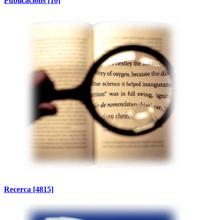
Publicacions
[10]
Recerca
[4815]