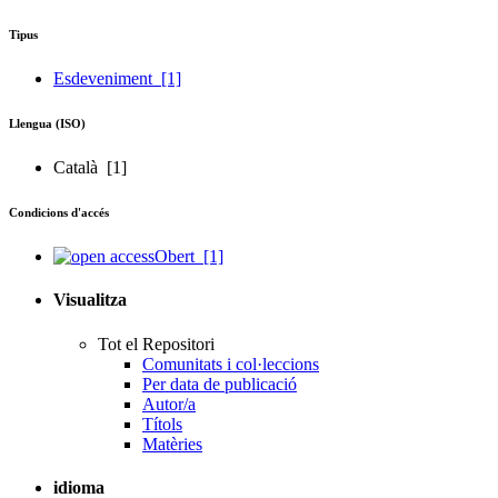
Tipus
Esdeveniment
[1]
Llengua (ISO)
Català
[1]
Condicions d'accés
Obert
[1]
Visualitza
Tot el Repositori
Comunitats i col·leccions
Per data de publicació
Autor/a
Títols
Matèries
idioma