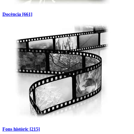
Docència
[661]
Fons històric
[215]