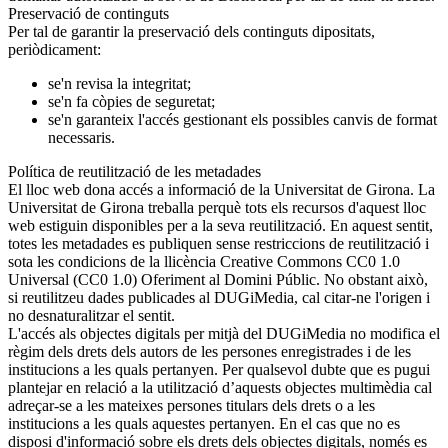
Preservació de continguts
Per tal de garantir la preservació dels continguts dipositats,
periòdicament:
se'n revisa la integritat;
se'n fa còpies de seguretat;
se'n garanteix l'accés gestionant els possibles canvis de format
necessaris.
Política de reutilització de les metadades
El lloc web dona accés a informació de la Universitat de Girona. La
Universitat de Girona treballa perquè tots els recursos d'aquest lloc
web estiguin disponibles per a la seva reutilització. En aquest sentit,
totes les metadades es publiquen sense restriccions de reutilització i
sota les condicions de la llicència Creative Commons CC0 1.0
Universal (CC0 1.0) Oferiment al Domini Públic. No obstant això,
si reutilitzeu dades publicades al DUGiMedia, cal citar-ne l'origen i
no desnaturalitzar el sentit.
L'accés als objectes digitals per mitjà del DUGiMedia no modifica el
règim dels drets dels autors de les persones enregistrades i de les
institucions a les quals pertanyen. Per qualsevol dubte que es pugui
plantejar en relació a la utilització d’aquests objectes multimèdia cal
adreçar-se a les mateixes persones titulars dels drets o a les
institucions a les quals aquestes pertanyen. En el cas que no es
disposi d'informació sobre els drets dels objectes digitals, només es