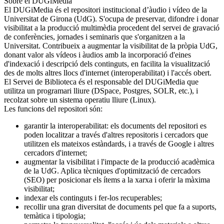
Sobre el DUGiMedia
El DUGiMedia és el repositori institucional d’àudio i vídeo de la
Universitat de Girona (UdG). S'ocupa de preservar, difondre i donar
visibilitat a la producció multimèdia procedent del servei de gravació
de conferències, jornades i seminaris que s'organitzen a la
Universitat. Contribueix a augmentar la visibilitat de la pròpia UdG,
donant valor als vídeos i àudios amb la incorporació d'eines
d'indexació i descripció dels continguts, en facilita la visualització
des de molts altres llocs d'internet (interoperabilitat) i l'accés obert.
El Servei de Biblioteca és el responsable del DUGiMedia que
utilitza un programari lliure (DSpace, Postgres, SOLR, etc.), i
recolzat sobre un sistema operatiu lliure (Linux).
Les funcions del repositori són:
garantir la interoperabilitat: els documents del repositori es
poden localitzar a través d'altres repositoris i cercadors que
utilitzen els mateixos estàndards, i a través de Google i altres
cercadors d'internet;
augmentar la visibilitat i l'impacte de la producció acadèmica
de la UdG. Aplica tècniques d'optimització de cercadors
(SEO) per posicionar els ítems a la xarxa i oferir la màxima
visibilitat;
indexar els continguts i fer-los recuperables;
recollir una gran diversitat de documents pel que fa a suports,
temàtica i tipologia;