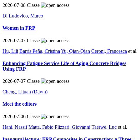
2026-07-08
Classe
Di Ludovico, Marco
Women in FRP
2026-07-07
Classe
Hu, Lili
Barris Peña, Cristina
Yu, Qian-Qian
Ceroni, Francesca
et al.
Enhancing Fatigue Service Life of Aging Concrete Bridges
Using FRP
2026-07-07
Classe
Cheng, Lijuan (Dawn)
Meet the editors
2026-07-06
Classe
Hani, Nassif
Matta, Fabio
Plizzari, Giovanni
Taerwe, Luc
et al.
Inaugural lecture: FRP Composites in Construction: a Three-