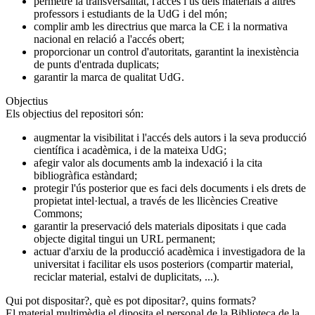
permetre la transversalitat, l'accés i ús dels materials a altres
professors i estudiants de la UdG i del món;
complir amb les directrius que marca la CE i la normativa
nacional en relació a l'accés obert;
proporcionar un control d'autoritats, garantint la inexistència
de punts d'entrada duplicats;
garantir la marca de qualitat UdG.
Objectius
Els objectius del repositori són:
augmentar la visibilitat i l'accés dels autors i la seva producció
científica i acadèmica, i de la mateixa UdG;
afegir valor als documents amb la indexació i la cita
bibliogràfica estàndard;
protegir l'ús posterior que es faci dels documents i els drets de
propietat intel·lectual, a través de les llicències Creative
Commons;
garantir la preservació dels materials dipositats i que cada
objecte digital tingui un URL permanent;
actuar d'arxiu de la producció acadèmica i investigadora de la
universitat i facilitar els usos posteriors (compartir material,
reciclar material, estalvi de duplicitats, ...).
Qui pot dispositar?, què es pot dipositar?, quins formats?
El material multimèdia el diposita el personal de la Biblioteca de la