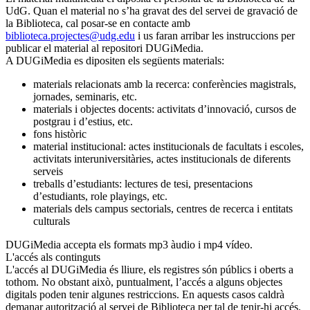
UdG. Quan el material no s’ha gravat des del servei de gravació de
la Biblioteca, cal posar-se en contacte amb
biblioteca.projectes@udg.edu
i us faran arribar les instruccions per
publicar el material al repositori DUGiMedia.
A DUGiMedia es dipositen els següents materials:
materials relacionats amb la recerca: conferències magistrals,
jornades, seminaris, etc.
materials i objectes docents: activitats d’innovació, cursos de
postgrau i d’estius, etc.
fons històric
material institucional: actes institucionals de facultats i escoles,
activitats interuniversitàries, actes institucionals de diferents
serveis
treballs d’estudiants: lectures de tesi, presentacions
d’estudiants, role playings, etc.
materials dels campus sectorials, centres de recerca i entitats
culturals
DUGiMedia accepta els formats mp3 àudio i mp4 vídeo.
L'accés als continguts
L'accés al DUGiMedia és lliure, els registres són públics i oberts a
tothom. No obstant això, puntualment, l’accés a alguns objectes
digitals poden tenir algunes restriccions. En aquests casos caldrà
demanar autorització al servei de Biblioteca per tal de tenir-hi accés.