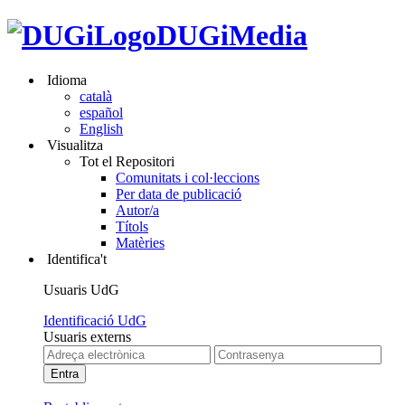
DUGiMedia
Idioma
català
español
English
Visualitza
Tot el Repositori
Comunitats i col·leccions
Per data de publicació
Autor/a
Títols
Matèries
Identifica't
Usuaris UdG
Identificació UdG
Usuaris externs