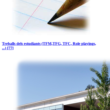
Treballs dels estudiants (TFM,TFG, TFC, Role playings,
...)
[77]