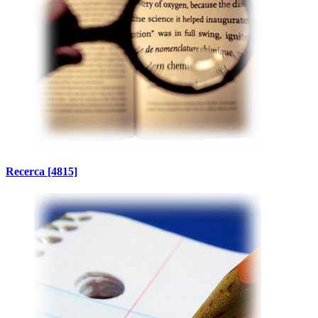
Recerca
[4815]