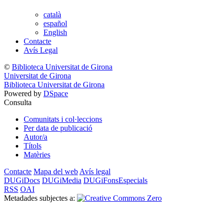
català
español
English
Contacte
Avís Legal
©
Biblioteca Universitat de Girona
Universitat de Girona
Biblioteca Universitat de Girona
Powered by
DSpace
Consulta
Comunitats i col·leccions
Per data de publicació
Autor/a
Títols
Matèries
Contacte
Mapa del web
Avís legal
DUGiDocs
DUGiMedia
DUGiFonsEspecials
RSS
OAI
Metadades subjectes a: