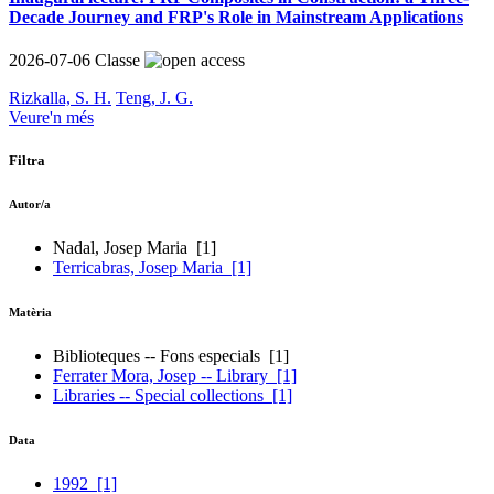
Decade Journey and FRP's Role in Mainstream Applications
2026-07-06
Classe
Rizkalla, S. H.
Teng, J. G.
Veure'n més
Filtra
Autor/a
Nadal, Josep Maria
[1]
Terricabras, Josep Maria
[1]
Matèria
Biblioteques -- Fons especials
[1]
Ferrater Mora, Josep -- Library
[1]
Libraries -- Special collections
[1]
Data
1992
[1]