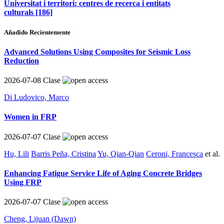
Universitat i territori: centres de recerca i entitats
culturals
[186]
Añadido Recientemente
Advanced Solutions Using Composites for Seismic Loss
Reduction
2026-07-08
Clase
Di Ludovico, Marco
Women in FRP
2026-07-07
Clase
Hu, Lili
Barris Peña, Cristina
Yu, Qian-Qian
Ceroni, Francesca
et al.
Enhancing Fatigue Service Life of Aging Concrete Bridges
Using FRP
2026-07-07
Clase
Cheng, Lijuan (Dawn)