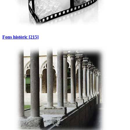
Fons històric
[215]