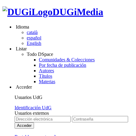
DUGiMedia
Idioma
català
español
English
Listar
Todo DSpace
Comunidades & Colecciones
Por fecha de publicación
Autores
Títulos
Materias
Acceder
Usuarios UdG
Identificación UdG
Usuarios externos