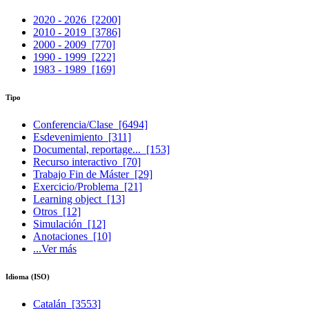
2020 - 2026
[2200]
2010 - 2019
[3786]
2000 - 2009
[770]
1990 - 1999
[222]
1983 - 1989
[169]
Tipo
Conferencia/Clase
[6494]
Esdevenimiento
[311]
Documental, reportage...
[153]
Recurso interactivo
[70]
Trabajo Fin de Máster
[29]
Exercicio/Problema
[21]
Learning object
[13]
Otros
[12]
Simulación
[12]
Anotaciones
[10]
...Ver más
Idioma (ISO)
Catalán
[3553]