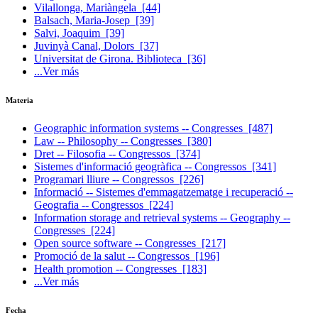
Vilallonga, Mariàngela
[44]
Balsach, Maria-Josep
[39]
Salvi, Joaquim
[39]
Juvinyà Canal, Dolors
[37]
Universitat de Girona. Biblioteca
[36]
...Ver más
Materia
Geographic information systems -- Congresses
[487]
Law -- Philosophy -- Congresses
[380]
Dret -- Filosofia -- Congressos
[374]
Sistemes d'informació geogràfica -- Congressos
[341]
Programari lliure -- Congressos
[226]
Informació -- Sistemes d'emmagatzematge i recuperació --
Geografia -- Congressos
[224]
Information storage and retrieval systems -- Geography --
Congresses
[224]
Open source software -- Congresses
[217]
Promoció de la salut -- Congressos
[196]
Health promotion -- Congresses
[183]
...Ver más
Fecha