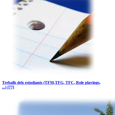
Treballs dels estudiants (TFM,TFG, TFC, Role playings,
...)
[77]