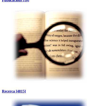
Publicacions
[10]
Recerca
[4815]