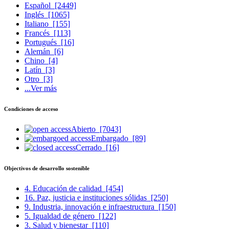
Español
[2449]
Inglés
[1065]
Italiano
[155]
Francés
[113]
Portugués
[16]
Alemán
[6]
Chino
[4]
Latín
[3]
Otro
[3]
...Ver más
Condiciones de acceso
Abierto
[7043]
Embargado
[89]
Cerrado
[16]
Objectivos de desarrollo sostenible
4. Educación de calidad
[454]
16. Paz, justicia e instituciones sólidas
[250]
9. Industria, innovación e infraestructura
[150]
5. Igualdad de género
[122]
3. Salud y bienestar
[110]