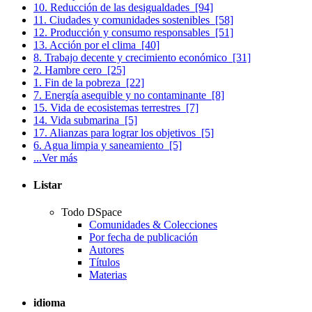
10. Reducción de las desigualdades
[94]
11. Ciudades y comunidades sostenibles
[58]
12. Producción y consumo responsables
[51]
13. Acción por el clima
[40]
8. Trabajo decente y crecimiento económico
[31]
2. Hambre cero
[25]
1. Fin de la pobreza
[22]
7. Energía asequible y no contaminante
[8]
15. Vida de ecosistemas terrestres
[7]
14. Vida submarina
[5]
17. Alianzas para lograr los objetivos
[5]
6. Agua limpia y saneamiento
[5]
...Ver más
Listar
Todo DSpace
Comunidades & Colecciones
Por fecha de publicación
Autores
Títulos
Materias
idioma