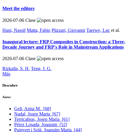
Meet the editors
2026-07-06
Clase
Hani, Nassif
Matta, Fabio
Plizzari, Giovanni
Taerwe, Luc
et al.
Inaugural lecture: FRP Composites in Construction: a Three-
Decade Journey and FRP's Role in Mainstream Applications
2026-07-06
Clase
Rizkalla, S. H.
Teng, J. G.
Más
Descubre
Autor
Geli, Anna M.
[68]
Nadal, Josep Maria
[67]
Terricabras, Josep Maria
[61]
Pérez Losada, Joaquim
[52]
Puigvert i Solà, Joaquim Maria
[44]