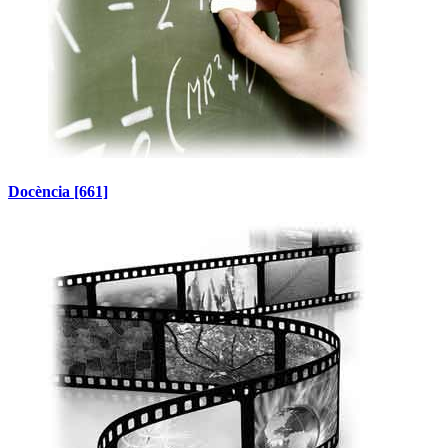
Docència
[661]