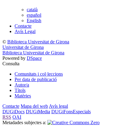
català
español
English
Contacte
Avís Legal
©
Biblioteca Universitat de Girona
Universitat de Girona
Biblioteca Universitat de Girona
Powered by
DSpace
Consulta
Comunitats i col·leccions
Per data de publicació
Autor/a
Títols
Matèries
Contacte
Mapa del web
Avís legal
DUGiDocs
DUGiMedia
DUGiFonsEspecials
RSS
OAI
Metadades subjectes a: