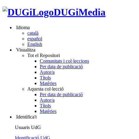
DUGiMedia
Idioma
català
español
English
Visualitza
Tot el Repositori
Comunitats i col·leccions
Per data de publicació
Autor/a
Títols
Matèries
Aquesta col·lecció
Per data de publicació
Autor/a
Títols
Matèries
Identifica't
Usuaris UdG
Identificació UdG