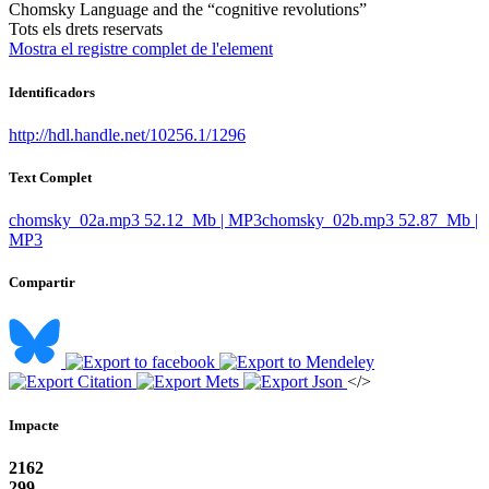
Chomsky Language and the “cognitive revolutions” ​
​Tots els drets reservats
Mostra el registre complet de l'element
Identificadors
http://hdl.handle.net/10256.1/1296
Text Complet
chomsky_02a.mp3
52.12 Mb | MP3
chomsky_02b.mp3
52.87 Mb |
MP3
Compartir
</>
Impacte
2162
299