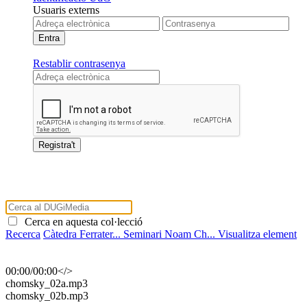
Usuaris externs
Restablir contrasenya
Cerca en aquesta col·lecció
Recerca
Càtedra Ferrater...
Seminari Noam Ch...
Visualitza element
00:00
/
00:00
</>
​chomsky_02a.mp3
​chomsky_02b.mp3