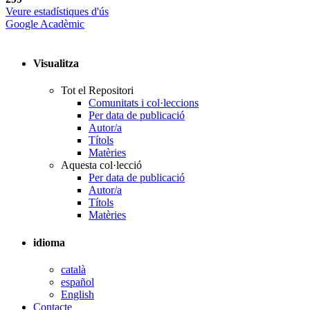
Veure estadístiques d'ús
Google Acadèmic
Visualitza
Tot el Repositori
Comunitats i col·leccions
Per data de publicació
Autor/a
Títols
Matèries
Aquesta col·lecció
Per data de publicació
Autor/a
Títols
Matèries
idioma
català
español
English
Contacte