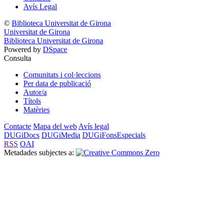
Avís Legal
©
Biblioteca Universitat de Girona
Universitat de Girona
Biblioteca Universitat de Girona
Powered by
DSpace
Consulta
Comunitats i col·leccions
Per data de publicació
Autor/a
Títols
Matèries
Contacte
Mapa del web
Avís legal
DUGiDocs
DUGiMedia
DUGiFonsEspecials
RSS
OAI
Metadades subjectes a: