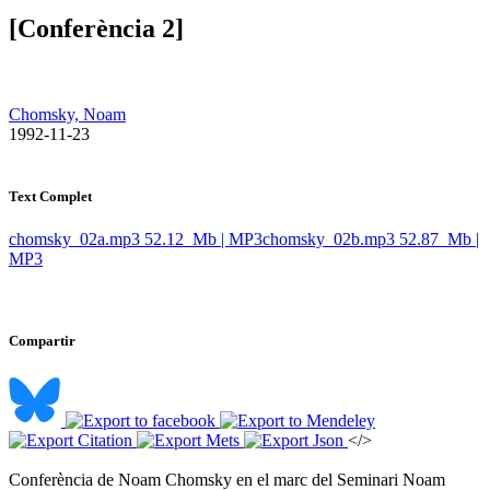
[Conferència 2]
Chomsky, Noam
​ 1992-11-23
Text Complet
chomsky_02a.mp3
52.12 Mb | MP3
chomsky_02b.mp3
52.87 Mb |
MP3
Compartir
</>
Conferència de Noam Chomsky en el marc del Seminari Noam