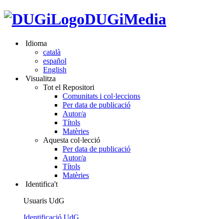
DUGiMedia
Idioma
català
español
English
Visualitza
Tot el Repositori
Comunitats i col·leccions
Per data de publicació
Autor/a
Títols
Matèries
Aquesta col·lecció
Per data de publicació
Autor/a
Títols
Matèries
Identifica't
Usuaris UdG
Identificació UdG