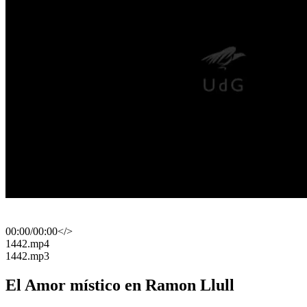
00:00
/
00:00
</>
​1442.mp4
​1442.mp3
El Amor místico en Ramon Llull