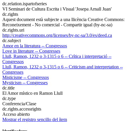
dc.relation.ispartofseries
VI Seminari de Cultura Escrita i Visual 'Josepa Arnall Juan'
dc.rights
Aquest document està subjecte a una llicència Creative Commons:
Reconeixement - No comercial - Compartir igual (by-nc-sa)
dc.rights.uri
http://creativecommons.org/licenses/by-nc-sa/3.0/es/deed.ca
dc.subject
Amor en la literatura -- Congressos
Love in literature -- Congresses
Llull, Ramon, 1232 o 3-1315 o 6 -- Crítica i interpretació --
Congressos
Llull, Ramon, 1232 o 3-1315 o 6 -- Criticism and interpretation --
Congresses
Misticisme -- Congressos
Mysticism -- Congresses
dc.title
El Amor místico en Ramon Llull
dc.type
Conferencia/Clase
dc.rights.accessrights
Acceso abierto
Mostrar el registro sencillo del ítem
Identificadores