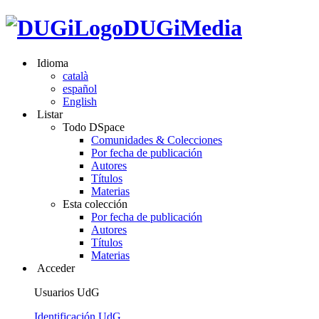
DUGiMedia
Idioma
català
español
English
Listar
Todo DSpace
Comunidades & Colecciones
Por fecha de publicación
Autores
Títulos
Materias
Esta colección
Por fecha de publicación
Autores
Títulos
Materias
Acceder
Usuarios UdG
Identificación UdG