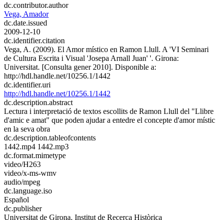
dc.contributor.author
Vega, Amador
dc.date.issued
2009-12-10
dc.identifier.citation
Vega, A. (2009). El Amor místico en Ramon Llull. A 'VI Seminari
de Cultura Escrita i Visual 'Josepa Arnall Juan' '. Girona:
Universitat. [Consulta gener 2010]. Disponible a:
http://hdl.handle.net/10256.1/1442
dc.identifier.uri
http://hdl.handle.net/10256.1/1442
dc.description.abstract
Lectura i interpretació de textos escollits de Ramon Llull del "Llibre
d'amic e amat" que poden ajudar a entedre el concepte d'amor místic
en la seva obra
dc.description.tableofcontents
1442.mp4 1442.mp3
dc.format.mimetype
video/H263
video/x-ms-wmv
audio/mpeg
dc.language.iso
Español
dc.publisher
Universitat de Girona. Institut de Recerca Històrica