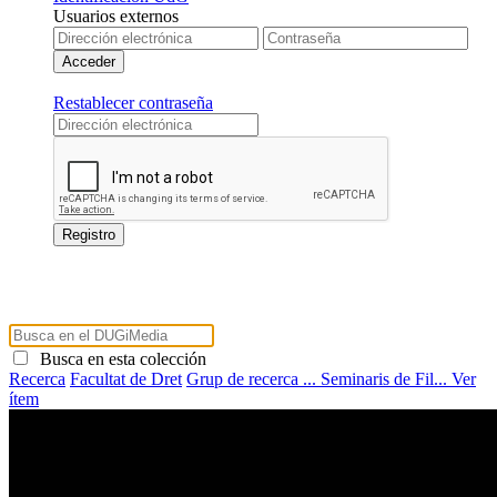
Usuarios externos
Restablecer contraseña
Busca en esta colección
Recerca
Facultat de Dret
Grup de recerca ...
Seminaris de Fil...
Ver
ítem