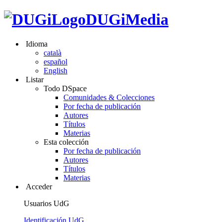
DUGiMedia
Idioma
català
español
English
Listar
Todo DSpace
Comunidades & Colecciones
Por fecha de publicación
Autores
Títulos
Materias
Esta colección
Por fecha de publicación
Autores
Títulos
Materias
Acceder
Usuarios UdG
Identificación UdG