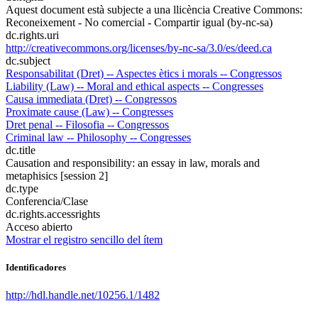
Aquest document està subjecte a una llicència Creative Commons:
Reconeixement - No comercial - Compartir igual (by-nc-sa)
dc.rights.uri
http://creativecommons.org/licenses/by-nc-sa/3.0/es/deed.ca
dc.subject
Responsabilitat (Dret) -- Aspectes ètics i morals -- Congressos
Liability (Law) -- Moral and ethical aspects -- Congresses
Causa immediata (Dret) -- Congressos
Proximate cause (Law) -- Congresses
Dret penal -- Filosofia -- Congressos
Criminal law -- Philosophy -- Congresses
dc.title
Causation and responsibility: an essay in law, morals and
metaphisics [session 2]
dc.type
Conferencia/Clase
dc.rights.accessrights
Acceso abierto
Mostrar el registro sencillo del ítem
Identificadores
http://hdl.handle.net/10256.1/1482