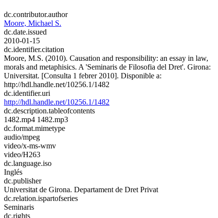
dc.contributor.author
Moore, Michael S.
dc.date.issued
2010-01-15
dc.identifier.citation
Moore, M.S. (2010). Causation and responsibility: an essay in law,
morals and metaphisics. A 'Seminaris de Filosofia del Dret'. Girona:
Universitat. [Consulta 1 febrer 2010]. Disponible a:
http://hdl.handle.net/10256.1/1482
dc.identifier.uri
http://hdl.handle.net/10256.1/1482
dc.description.tableofcontents
1482.mp4 1482.mp3
dc.format.mimetype
audio/mpeg
video/x-ms-wmv
video/H263
dc.language.iso
Inglés
dc.publisher
Universitat de Girona. Departament de Dret Privat
dc.relation.ispartofseries
Seminaris
dc.rights