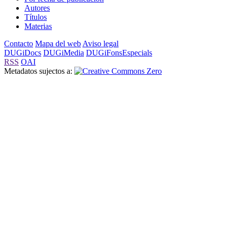
Autores
Títulos
Materias
Contacto
Mapa del web
Aviso legal
DUGiDocs
DUGiMedia
DUGiFonsEspecials
RSS
OAI
Metadatos sujectos a: