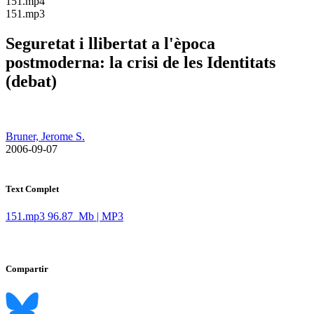
​151.mp4
​151.mp3
Seguretat i llibertat a l'època
postmoderna: la crisi de les Identitats
(debat)
Bruner, Jerome S.
​ 2006-09-07
Text Complet
151.mp3
96.87 Mb | MP3
Compartir