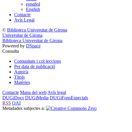
español
English
Contacte
Avís Legal
©
Biblioteca Universitat de Girona
Universitat de Girona
Biblioteca Universitat de Girona
Powered by
DSpace
Consulta
Comunitats i col·leccions
Per data de publicació
Autor/a
Títols
Matèries
Contacte
Mapa del web
Avís legal
DUGiDocs
DUGiMedia
DUGiFonsEspecials
RSS
OAI
Metadades subjectes a: