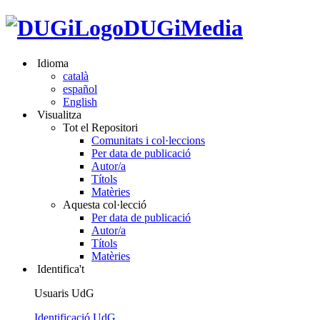
DUGiMedia
Idioma
català
español
English
Visualitza
Tot el Repositori
Comunitats i col·leccions
Per data de publicació
Autor/a
Títols
Matèries
Aquesta col·lecció
Per data de publicació
Autor/a
Títols
Matèries
Identifica't
Usuaris UdG
Identificació UdG