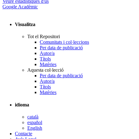
Veure estadístiques d'ús
Google Acadèmic
Visualitza
Tot el Repositori
Comunitats i col·leccions
Per data de publicació
Autor/a
Títols
Matèries
Aquesta col·lecció
Per data de publicació
Autor/a
Títols
Matèries
idioma
català
español
English
Contacte