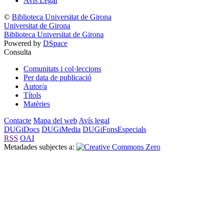
Avís Legal
©
Biblioteca Universitat de Girona
Universitat de Girona
Biblioteca Universitat de Girona
Powered by
DSpace
Consulta
Comunitats i col·leccions
Per data de publicació
Autor/a
Títols
Matèries
Contacte
Mapa del web
Avís legal
DUGiDocs
DUGiMedia
DUGiFonsEspecials
RSS
OAI
Metadades subjectes a: