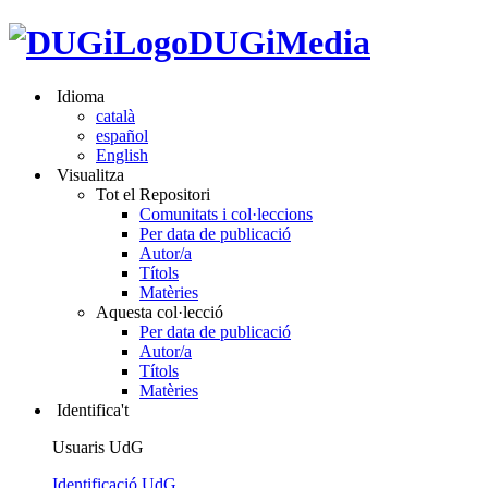
DUGiMedia
Idioma
català
español
English
Visualitza
Tot el Repositori
Comunitats i col·leccions
Per data de publicació
Autor/a
Títols
Matèries
Aquesta col·lecció
Per data de publicació
Autor/a
Títols
Matèries
Identifica't
Usuaris UdG
Identificació UdG