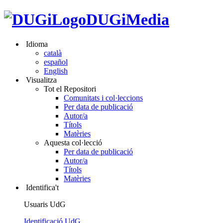
DUGiMedia
Idioma
català
español
English
Visualitza
Tot el Repositori
Comunitats i col·leccions
Per data de publicació
Autor/a
Títols
Matèries
Aquesta col·lecció
Per data de publicació
Autor/a
Títols
Matèries
Identifica't
Usuaris UdG
Identificació UdG