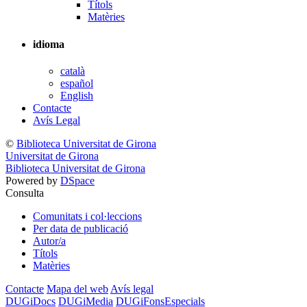
Títols
Matèries
idioma
català
español
English
Contacte
Avís Legal
©
Biblioteca Universitat de Girona
Universitat de Girona
Biblioteca Universitat de Girona
Powered by
DSpace
Consulta
Comunitats i col·leccions
Per data de publicació
Autor/a
Títols
Matèries
Contacte
Mapa del web
Avís legal
DUGiDocs
DUGiMedia
DUGiFonsEspecials