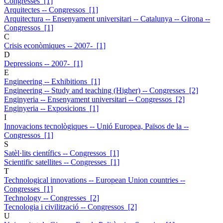
Congresses [1]
Arquitectes -- Congressos [1]
Arquitectura -- Ensenyament universitari -- Catalunya -- Girona --
Congressos [1]
C
Crisis econòmiques -- 2007- [1]
D
Depressions -- 2007- [1]
E
Engineering -- Exhibitions [1]
Engineering -- Study and teaching (Higher) -- Congresses [2]
Enginyeria -- Ensenyament universitari -- Congressos [2]
Enginyeria -- Exposicions [1]
I
Innovacions tecnològiques -- Unió Europea, Països de la --
Congressos [1]
S
Satèl·lits científics -- Congressos [1]
Scientific satellites -- Congresses [1]
T
Technological innovations -- European Union countries --
Congresses [1]
Technology -- Congresses [2]
Tecnologia i civilització -- Congressos [2]
U