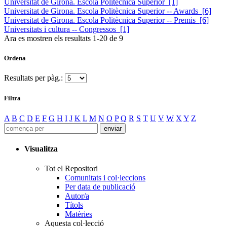
Universitat de Girona. Escola Politècnica Superior [1]
Universitat de Girona. Escola Politècnica Superior -- Awards [6]
Universitat de Girona. Escola Politècnica Superior -- Premis [6]
Universitats i cultura -- Congressos [1]
Ara es mostren els resultats
1
-
20
de
9
Ordena
Resultats per pàg.:
Filtra
A
B
C
D
E
F
G
H
I
J
K
L
M
N
O
P
Q
R
S
T
U
V
W
X
Y
Z
Visualitza
Tot el Repositori
Comunitats i col·leccions
Per data de publicació
Autor/a
Títols
Matèries
Aquesta col·lecció