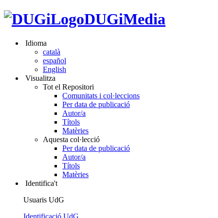
DUGiMedia
Idioma
català
español
English
Visualitza
Tot el Repositori
Comunitats i col·leccions
Per data de publicació
Autor/a
Títols
Matèries
Aquesta col·lecció
Per data de publicació
Autor/a
Títols
Matèries
Identifica't
Usuaris UdG
Identificació UdG