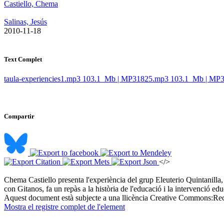
Castiello, Chema
Salinas, Jesús
​ 2010-11-18
Text Complet
taula-experiencies1.mp3
103.1 Mb | MP3
1825.mp3
103.1 Mb | MP
Compartir
</>
Chema Castiello presenta l'experiència del grup Eleuterio Quintanilla, u
con Gitanos, fa un repàs a la història de l'educació i la intervenció edu
Aquest document està subjecte a una llicència Creative Commons:
Rec
Mostra el registre complet de l'element