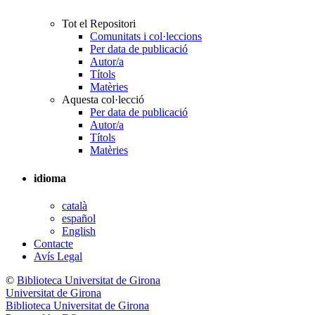
Tot el Repositori
Comunitats i col·leccions
Per data de publicació
Autor/a
Títols
Matèries
Aquesta col·lecció
Per data de publicació
Autor/a
Títols
Matèries
idioma
català
español
English
Contacte
Avís Legal
©
Biblioteca Universitat de Girona
Universitat de Girona
Biblioteca Universitat de Girona