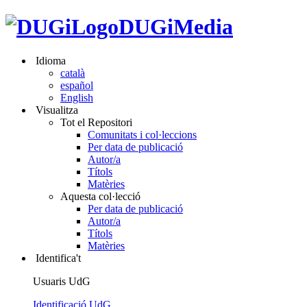
DUGiMedia
Idioma
català
español
English
Visualitza
Tot el Repositori
Comunitats i col·leccions
Per data de publicació
Autor/a
Títols
Matèries
Aquesta col·lecció
Per data de publicació
Autor/a
Títols
Matèries
Identifica't
Usuaris UdG
Identificació UdG