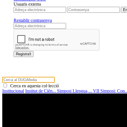
Usuaris externs
Restablir contrasenya
Cerca en aquesta col·lecció
Institucional
Institut de Cièn...
Simposi Llengua,...
VII Simposi: Con.