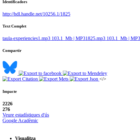
Identificadors
http://hdl.handle.net/10256.1/1825
Text Complet
taula-experiencies1.mp3
103.1 Mb | MP3
1825.mp3
103.1 Mb | MP
Compartir
</>
Impacte
2226
276
Veure estadístiques d'ús
Google Acadèmic
Visualitza