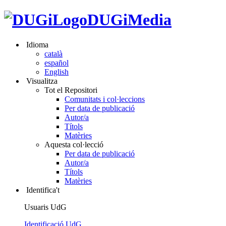
DUGiMedia
Idioma
català
español
English
Visualitza
Tot el Repositori
Comunitats i col·leccions
Per data de publicació
Autor/a
Títols
Matèries
Aquesta col·lecció
Per data de publicació
Autor/a
Títols
Matèries
Identifica't
Usuaris UdG
Identificació UdG