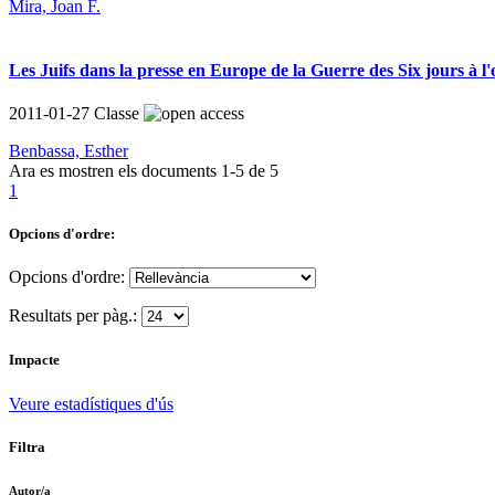
Mira, Joan F.
Les Juifs dans la presse en Europe de la Guerre des Six jours à l
2011-01-27
Classe
Benbassa, Esther
Ara es mostren els documents
1-5
de
5
1
Opcions d'ordre:
Opcions d'ordre:
Resultats per pàg.:
Impacte
Veure estadístiques d'ús
Filtra
Autor/a