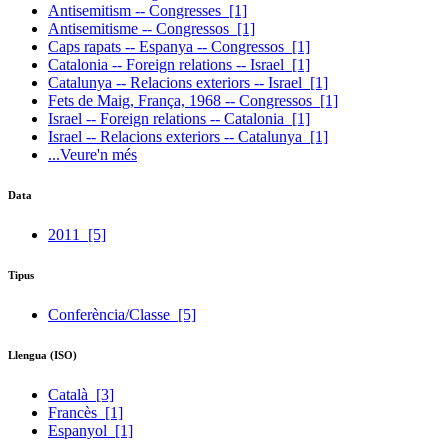
Antisemitism -- Congresses
[1]
Antisemitisme -- Congressos
[1]
Caps rapats -- Espanya -- Congressos
[1]
Catalonia -- Foreign relations -- Israel
[1]
Catalunya -- Relacions exteriors -- Israel
[1]
Fets de Maig, França, 1968 -- Congressos
[1]
Israel -- Foreign relations -- Catalonia
[1]
Israel -- Relacions exteriors -- Catalunya
[1]
...Veure'n més
Data
2011
[5]
Tipus
Conferència/Classe
[5]
Llengua (ISO)
Català
[3]
Francès
[1]
Espanyol
[1]