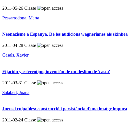
2011-05-26
Classe
Pessarrodona, Marta
Neonazisme a Espanya. De les audicions wagnerianes als skinhea
2011-04-28
Classe
Casals, Xavier
Fijación y estereotipo, invención de un destino de 'casta'
2011-03-31
Classe
Salabert, Juana
Jueus i culpables: construcció i persistència d'una imatge impura
2011-02-24
Classe