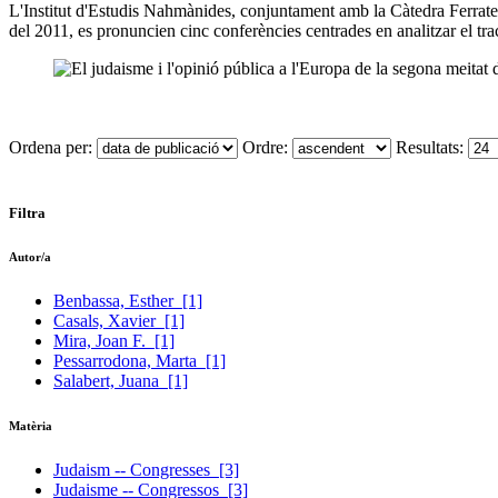
L'Institut d'Estudis Nahmànides, conjuntament amb la Càtedra Ferrate
del 2011, es pronuncien cinc conferències centrades en analitzar el tr
Ordena per:
Ordre:
Resultats:
Filtra
Autor/a
Benbassa, Esther
[1]
Casals, Xavier
[1]
Mira, Joan F.
[1]
Pessarrodona, Marta
[1]
Salabert, Juana
[1]
Matèria
Judaism -- Congresses
[3]
Judaisme -- Congressos
[3]