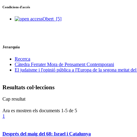
Condicions d'accés
Obert
[5]
Jerarquia
Recerca
Càtedra Ferrater Mora de Pensament Contemporani
El judaisme i l'opinió pública a l'Europa de la segona meitat de
Resultats col·leccions
Cap resultat
Ara es mostren els documents
1-5
de
5
1
Després del maig del 68: Israel i Catalunya