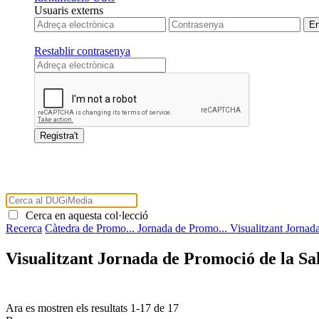
Usuaris externs
Restablir contrasenya
Cerca en aquesta col·lecció
Recerca
Càtedra de Promo...
Jornada de Promo...
Visualitzant Jornada
Visualitzant Jornada de Promoció de la Salu
Ara es mostren els resultats
1
-
17
de
17