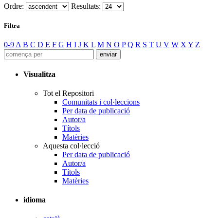
Ordre:
Resultats:
Filtra
0-9
A
B
C
D
E
F
G
H
I
J
K
L
M
N
O
P
Q
R
S
T
U
V
W
X
Y
Z
Visualitza
Tot el Repositori
Comunitats i col·leccions
Per data de publicació
Autor/a
Títols
Matèries
Aquesta col·lecció
Per data de publicació
Autor/a
Títols
Matèries
idioma