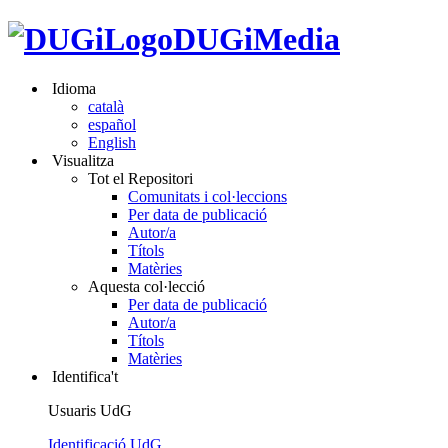
DUGiMedia
Idioma
català
español
English
Visualitza
Tot el Repositori
Comunitats i col·leccions
Per data de publicació
Autor/a
Títols
Matèries
Aquesta col·lecció
Per data de publicació
Autor/a
Títols
Matèries
Identifica't
Usuaris UdG
Identificació UdG