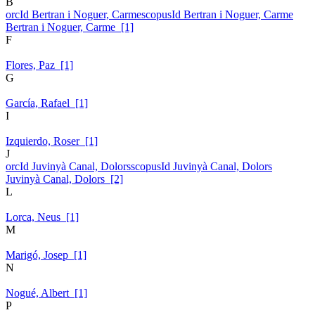
B
orcId Bertran i Noguer, Carme
scopusId Bertran i Noguer, Carme
Bertran i Noguer, Carme [1]
F
Flores, Paz [1]
G
García, Rafael [1]
I
Izquierdo, Roser [1]
J
orcId Juvinyà Canal, Dolors
scopusId Juvinyà Canal, Dolors
Juvinyà Canal, Dolors [2]
L
Lorca, Neus [1]
M
Marigó, Josep [1]
N
Nogué, Albert [1]
P