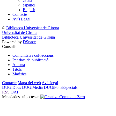
català
español
English
Contacte
Avís Legal
©
Biblioteca Universitat de Girona
Universitat de Girona
Biblioteca Universitat de Girona
Powered by
DSpace
Consulta
Comunitats i col·leccions
Per data de publicació
Autor/a
Títols
Matèries
Contacte
Mapa del web
Avís legal
DUGiDocs
DUGiMedia
DUGiFonsEspecials
RSS
OAI
Metadades subjectes a: