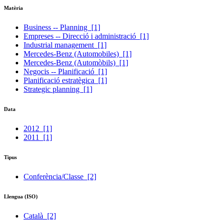
Matèria
Business -- Planning
[1]
Empreses -- Direcció i administració
[1]
Industrial management
[1]
Mercedes-Benz (Automobiles)
[1]
Mercedes-Benz (Automòbils)
[1]
Negocis -- Planificació
[1]
Planificació estratègica
[1]
Strategic planning
[1]
Data
2012
[1]
2011
[1]
Tipus
Conferència/Classe
[2]
Llengua (ISO)
Català
[2]