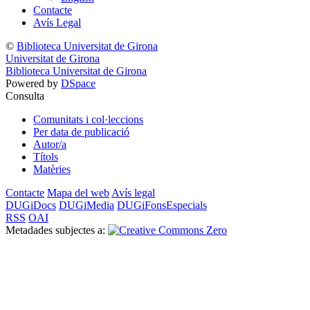
Contacte
Avís Legal
©
Biblioteca Universitat de Girona
Universitat de Girona
Biblioteca Universitat de Girona
Powered by
DSpace
Consulta
Comunitats i col·leccions
Per data de publicació
Autor/a
Títols
Matèries
Contacte
Mapa del web
Avís legal
DUGiDocs
DUGiMedia
DUGiFonsEspecials
RSS
OAI
Metadades subjectes a: