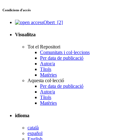
Condicions d'accés
Obert
[2]
Visualitza
Tot el Repositori
Comunitats i col·leccions
Per data de publicació
Autor/a
Títols
Matèries
Aquesta col·lecció
Per data de publicació
Autor/a
Títols
Matèries
idioma
català
español
English