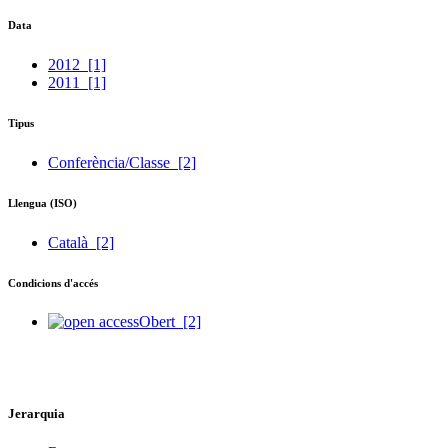
Data
2012
[1]
2011
[1]
Tipus
Conferència/Classe
[2]
Llengua (ISO)
Català
[2]
Condicions d'accés
Obert
[2]
Jerarquia