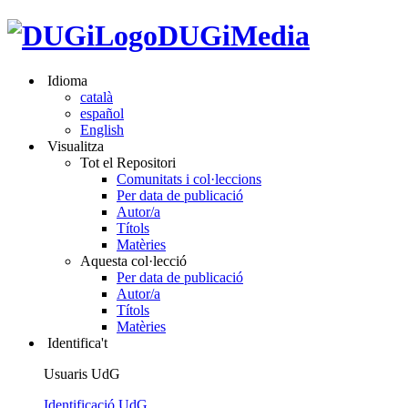
DUGiMedia
Idioma
català
español
English
Visualitza
Tot el Repositori
Comunitats i col·leccions
Per data de publicació
Autor/a
Títols
Matèries
Aquesta col·lecció
Per data de publicació
Autor/a
Títols
Matèries
Identifica't
Usuaris UdG
Identificació UdG