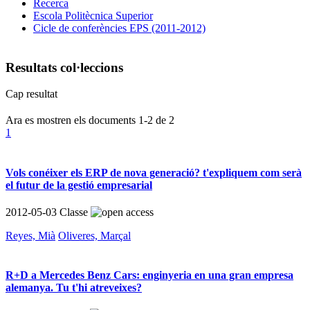
Recerca
Escola Politècnica Superior
Cicle de conferències EPS (2011-2012)
Resultats col·leccions
Cap resultat
Ara es mostren els documents
1-2
de
2
1
Vols conéixer els ERP de nova generació? t'expliquem com serà
el futur de la gestió empresarial
2012-05-03
Classe
Reyes, Mià
Oliveres, Marçal
R+D a Mercedes Benz Cars: enginyeria en una gran empresa
alemanya. Tu t'hi atreveixes?