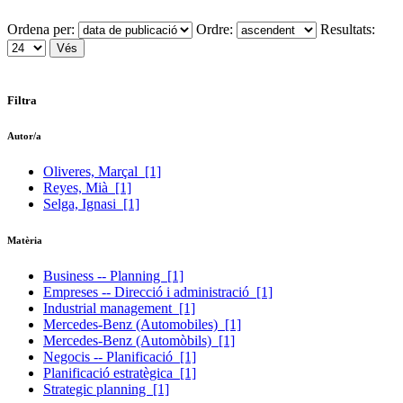
Ordena per:
Ordre:
Resultats:
Filtra
Autor/a
Oliveres, Marçal
[1]
Reyes, Mià
[1]
Selga, Ignasi
[1]
Matèria
Business -- Planning
[1]
Empreses -- Direcció i administració
[1]
Industrial management
[1]
Mercedes-Benz (Automobiles)
[1]
Mercedes-Benz (Automòbils)
[1]
Negocis -- Planificació
[1]
Planificació estratègica
[1]
Strategic planning
[1]