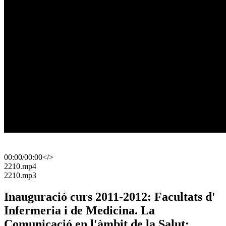
00:00
/
00:00
</>
​2210.mp4
​2210.mp3
Inauguració curs 2011-2012: Facultats d'
Infermeria i de Medicina. La
Comunicació en l'àmbit de la Salut: