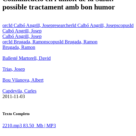
possible tractament amb bon humor
orcId Calbó Angrill, Josep
researcherId Calbó Angrill, Josep
scopusId
Calbó Angrill, Josep
Calbó Angrill, Josep
orcId Brugada, Ramon
scopusId Brugada, Ramon
Brugada, Ramon
Ballesté Martorell, David
Trias, Josep
Bou Vilanova, Albert
Capdevila, Carles
​ 2011-11-03
Texto Completo
2210.mp3
83.50 Mb | MP3