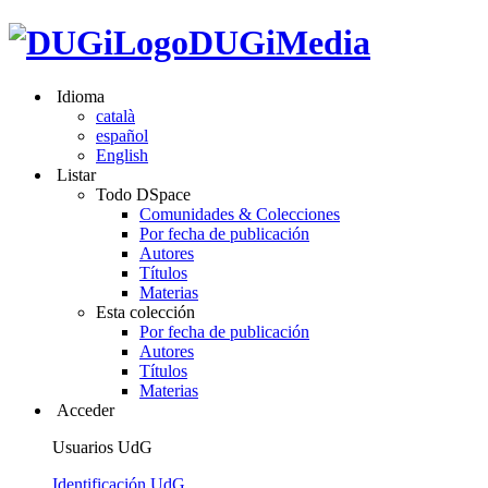
DUGiMedia
Idioma
català
español
English
Listar
Todo DSpace
Comunidades & Colecciones
Por fecha de publicación
Autores
Títulos
Materias
Esta colección
Por fecha de publicación
Autores
Títulos
Materias
Acceder
Usuarios UdG
Identificación UdG