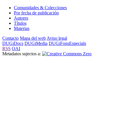
Comunidades & Colecciones
Por fecha de publicación
Autores
Títulos
Materias
Contacto
Mapa del web
Aviso legal
DUGiDocs
DUGiMedia
DUGiFonsEspecials
RSS
OAI
Metadatos sujectos a: