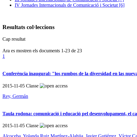
IV Jornades Internacionals de Comunicació i Societat
[6]
Resultats col·leccions
Cap resultat
Ara es mostren els documents
1-23
de
23
1
Conferència inaugural: "los rumbos de la diversidad en las nuev
2015-11-05
Classe
Rey, Germán
Taula rodona: comunicació i educació pel desenvolupament, el ca
2015-11-05
Classe
Alcoceba, Yolanda
Ruiz Martínez-Alahija, Javier
Gutiérrez, Víctor
Ca