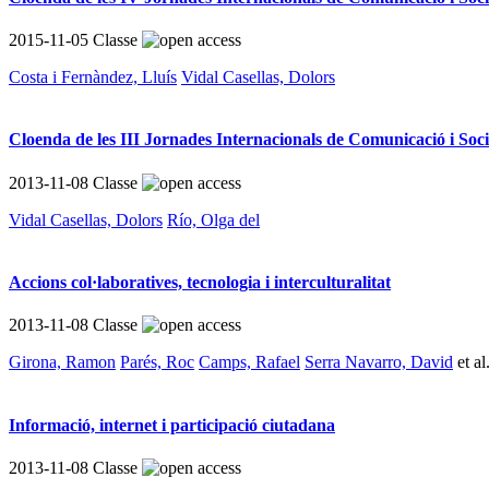
2015-11-05
Classe
Costa i Fernàndez, Lluís
Vidal Casellas, Dolors
Cloenda de les III Jornades Internacionals de Comunicació i Soci
2013-11-08
Classe
Vidal Casellas, Dolors
Río, Olga del
Accions col·laboratives, tecnologia i interculturalitat
2013-11-08
Classe
Girona, Ramon
Parés, Roc
Camps, Rafael
Serra Navarro, David
et al
Informació, internet i participació ciutadana
2013-11-08
Classe