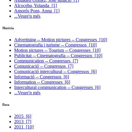
Aguaded Gómez, José Ignacio
[1]
Alcoceba, Yolanda
[1]
Amorós Pons, Anna
[1]
...Veure'n més
Matèria
Advertising -- Motion pictures -- Congresses
[10]
Cinematografia i turisme -- Congressos
[10]
Motion pictures -- Tourism -- Congresses
[10]
Publicitat -- Cinematografia -- Congressos
[10]
Communication -- Congresses
[7]
Comunicació -- Congressos
[7]
Comunicació intercultural -- Congressos
[6]
Informació -- Congressos
[6]
Information -- Congresses
[6]
Intercultural communication -- Congresses
[6]
...Veure'n més
Data
2015
[6]
2013
[7]
2011
[10]