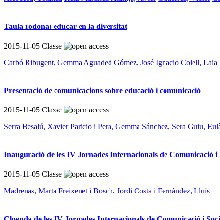
Taula rodona: educar en la diversitat
2015-11-05
Classe
Carbó Ribugent, Gemma
Aguaded Gómez, José Ignacio
Colell, Laia
Presentació de comunicacions sobre educació i comunicació
2015-11-05
Classe
Serra Besalú, Xavier
Paricio i Pera, Gemma
Sánchez, Sera
Guiu, Eulà
Inauguració de les IV Jornades Internacionals de Comunicació i 
2015-11-05
Classe
Madrenas, Marta
Freixenet i Bosch, Jordi
Costa i Fernàndez, Lluís
Cloenda de les IV Jornades Internacionals de Comunicació i Soci