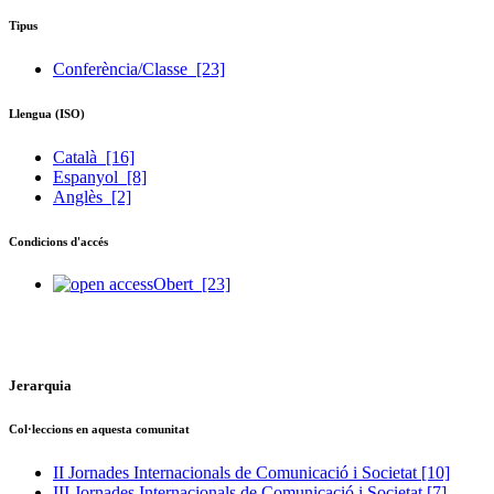
Tipus
Conferència/Classe
[23]
Llengua (ISO)
Català
[16]
Espanyol
[8]
Anglès
[2]
Condicions d'accés
Obert
[23]
Jerarquia
Col·leccions en aquesta comunitat
II Jornades Internacionals de Comunicació i Societat
[10]
III Jornades Internacionals de Comunicació i Societat
[7]