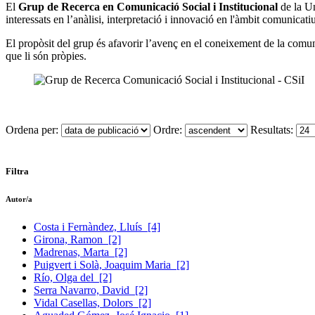
El
Grup de Recerca en Comunicació Social i Institucional
de la Un
interessats en l’anàlisi, interpretació i innovació en l'àmbit comunicati
El propòsit del grup és afavorir l’avenç en el coneixement de la comuni
que li són pròpies.
Ordena per:
Ordre:
Resultats:
Filtra
Autor/a
Costa i Fernàndez, Lluís
[4]
Girona, Ramon
[2]
Madrenas, Marta
[2]
Puigvert i Solà, Joaquim Maria
[2]
Río, Olga del
[2]
Serra Navarro, David
[2]
Vidal Casellas, Dolors
[2]