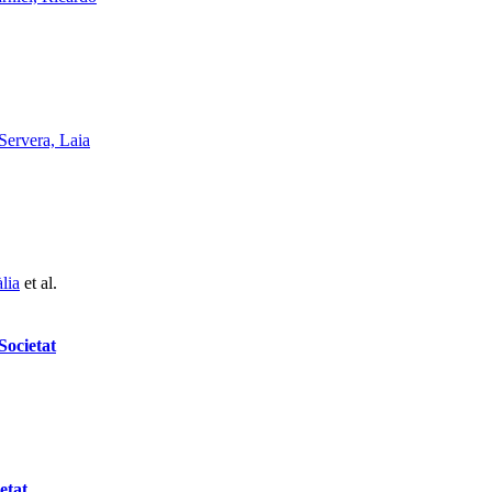
Servera, Laia
lia
et al.
Societat
etat