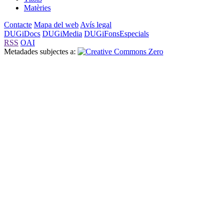
Matèries
Contacte
Mapa del web
Avís legal
DUGiDocs
DUGiMedia
DUGiFonsEspecials
RSS
OAI
Metadades subjectes a: