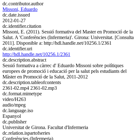
dc.contributor.author
Missoni, Eduardo
dc.date.issued
2012-01-27
dc.identifier.citation
Missoni, E. (2011). Sessió formativa del Master en Promoció de la
Salut. A 'Conferències (Infermeria)'. Girona: Universitat. [Consulta
2011]. Disponible a: http://hdl.handle.net/10256.1/2361
dc.identifier.uri
http://hdl.handle.net/10256.1/2361
dc.description.abstract
Sessió formativa a càrrec d' Eduardo Missoni sobre polítiques
europees de promoció i educació per la salut pels estudiants del
Màster en Promoció de la Salut, 2011-2012
dc.description.tableofcontents
2361-02.mp4 2361-02.mp3
dc.format.mimetype
video/H263
audio/mpeg
dc.language.iso
Espanyol
dc.publisher
Universitat de Girona. Facultat d'Infermeria
dc.relation.ispartofseries
Conferències (Infermeria)