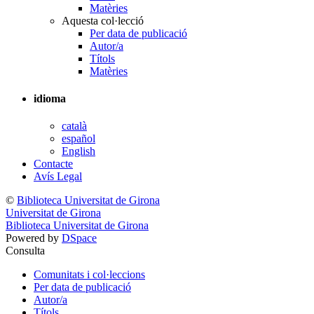
Matèries
Aquesta col·lecció
Per data de publicació
Autor/a
Títols
Matèries
idioma
català
español
English
Contacte
Avís Legal
©
Biblioteca Universitat de Girona
Universitat de Girona
Biblioteca Universitat de Girona
Powered by
DSpace
Consulta
Comunitats i col·leccions
Per data de publicació
Autor/a
Títols