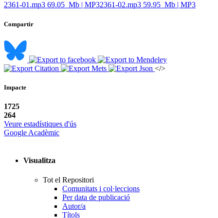
2361-01.mp3
69.05 Mb | MP3
2361-02.mp3
59.95 Mb | MP3
Compartir
</>
Impacte
1725
264
Veure estadístiques d'ús
Google Acadèmic
Visualitza
Tot el Repositori
Comunitats i col·leccions
Per data de publicació
Autor/a
Títols