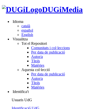
DUGiMedia
Idioma
català
español
English
Visualitza
Tot el Repositori
Comunitats i col·leccions
Per data de publicació
Autor/a
Títols
Matèries
Aquesta col·lecció
Per data de publicació
Autor/a
Títols
Matèries
Identifica't
Usuaris UdG
Identificació UdG