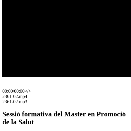
00:00
/
00:00
</>
​2361-02.mp4
​2361-02.mp3
Sessió formativa del Master en Promoció
de la Salut