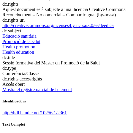
dc.rights
Aquest document està subjecte a una llicència Creative Commons:
Reconeixement – No comercial – Compartir igual (by-nc-sa)
dc.rights.uri
http://creativecommons.org/licenses/by-nc-sa/3.0/es/deed.ca
dc.subject
Educació sanitària
Promoció de la salut
Health promotion
Health education
dc.title
Sessió formativa del Master en Promoció de la Salut
dc.type
Conferència/Classe
dc.rights.accessrights
Accés obert
Mostra el registre parcial de l'element
Identificadors
http://hdl.handle.net/10256.1/2361
Text Complet