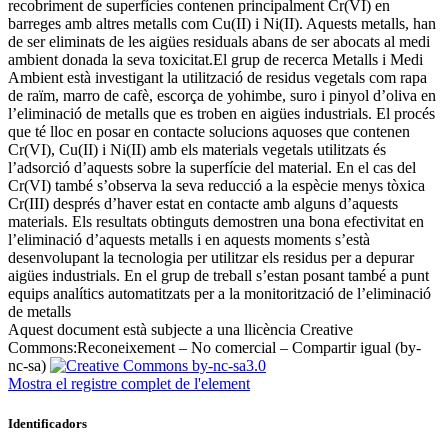
recobriment de superfícies contenen principalment Cr(VI) en
barreges amb altres metalls com Cu(II) i Ni(II). Aquests metalls, han
de ser eliminats de les aigües residuals abans de ser abocats al medi
ambient donada la seva toxicitat.El grup de recerca Metalls i Medi
Ambient està investigant la utilització de residus vegetals com rapa
de raïm, marro de cafè, escorça de yohimbe, suro i pinyol d’oliva en
l’eliminació de metalls que es troben en aigües industrials. El procés
que té lloc en posar en contacte solucions aquoses que contenen
Cr(VI), Cu(II) i Ni(II) amb els materials vegetals utilitzats és
l’adsorció d’aquests sobre la superfície del material. En el cas del
Cr(VI) també s’observa la seva reducció a la espècie menys tòxica
Cr(III) després d’haver estat en contacte amb alguns d’aquests
materials. Els resultats obtinguts demostren una bona efectivitat en
l’eliminació d’aquests metalls i en aquests moments s’està
desenvolupant la tecnologia per utilitzar els residus per a depurar
aigües industrials. En el grup de treball s’estan posant també a punt
equips analítics automatitzats per a la monitorització de l’eliminació
de metalls ​
Aquest document està subjecte a una llicència Creative
Commons:
Reconeixement – No comercial – Compartir igual (by-
nc-sa)
Mostra el registre complet de l'element
Identificadors