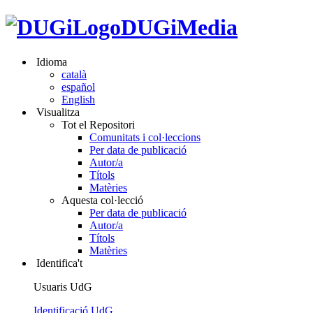
DUGiMedia
Idioma
català
español
English
Visualitza
Tot el Repositori
Comunitats i col·leccions
Per data de publicació
Autor/a
Títols
Matèries
Aquesta col·lecció
Per data de publicació
Autor/a
Títols
Matèries
Identifica't
Usuaris UdG
Identificació UdG