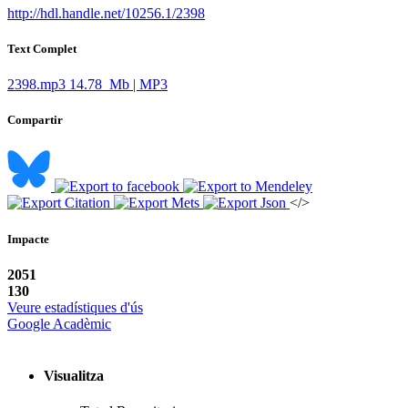
http://hdl.handle.net/10256.1/2398
Text Complet
2398.mp3
14.78 Mb | MP3
Compartir
</>
Impacte
2051
130
Veure estadístiques d'ús
Google Acadèmic
Visualitza