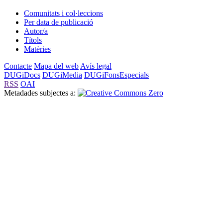
Comunitats i col·leccions
Per data de publicació
Autor/a
Títols
Matèries
Contacte
Mapa del web
Avís legal
DUGiDocs
DUGiMedia
DUGiFonsEspecials
RSS
OAI
Metadades subjectes a: