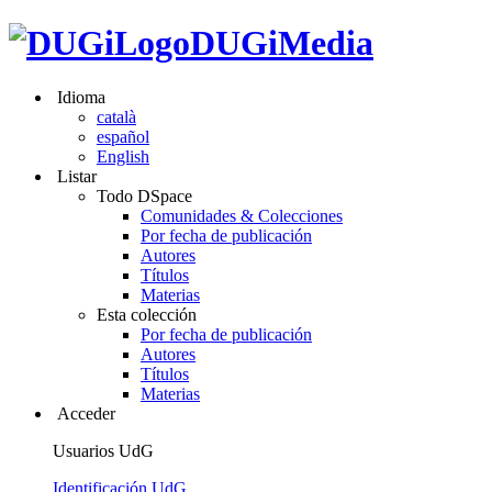
DUGiMedia
Idioma
català
español
English
Listar
Todo DSpace
Comunidades & Colecciones
Por fecha de publicación
Autores
Títulos
Materias
Esta colección
Por fecha de publicación
Autores
Títulos
Materias
Acceder
Usuarios UdG
Identificación UdG