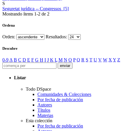
S
Seguretat jurídica -- Congressos [5]
Mostrando ítems 1-2 de 2
Ordena
Orden:
Resultados:
Descubre
0-9
A
B
C
D
E
F
G
H
I
J
K
L
M
N
O
P
Q
R
S
T
U
V
W
X
Y
Z
Listar
Todo DSpace
Comunidades & Colecciones
Por fecha de publicación
Autores
Títulos
Materias
Esta colección
Por fecha de publicación