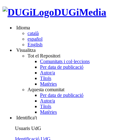
DUGiMedia
Idioma
català
español
English
Visualitza
Tot el Repositori
Comunitats i col·leccions
Per data de publicació
Autor/a
Títols
Matèries
Aquesta comunitat
Per data de publicació
Autor/a
Títols
Matèries
Identifica't
Usuaris UdG
Identificació UdG