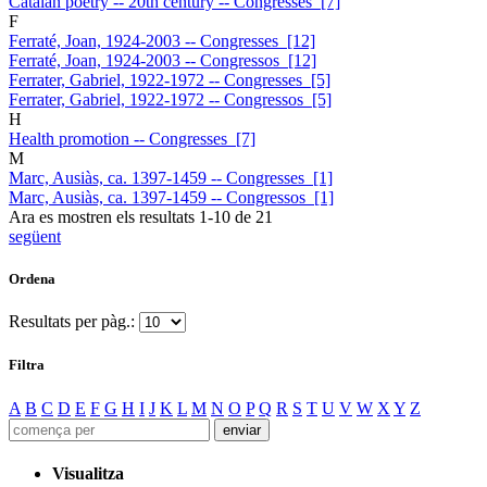
Catalan poetry -- 20th century -- Congresses [7]
F
Ferraté, Joan, 1924-2003 -- Congresses [12]
Ferraté, Joan, 1924-2003 -- Congressos [12]
Ferrater, Gabriel, 1922-1972 -- Congresses [5]
Ferrater, Gabriel, 1922-1972 -- Congressos [5]
H
Health promotion -- Congresses [7]
M
Marc, Ausiàs, ca. 1397-1459 -- Congresses [1]
Marc, Ausiàs, ca. 1397-1459 -- Congressos [1]
Ara es mostren els resultats
1
-
10
de
21
següent
Ordena
Resultats per pàg.:
Filtra
A
B
C
D
E
F
G
H
I
J
K
L
M
N
O
P
Q
R
S
T
U
V
W
X
Y
Z
Visualitza