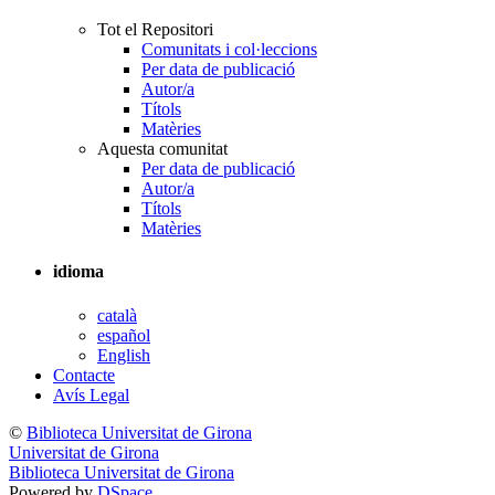
Tot el Repositori
Comunitats i col·leccions
Per data de publicació
Autor/a
Títols
Matèries
Aquesta comunitat
Per data de publicació
Autor/a
Títols
Matèries
idioma
català
español
English
Contacte
Avís Legal
©
Biblioteca Universitat de Girona
Universitat de Girona
Biblioteca Universitat de Girona
Powered by
DSpace