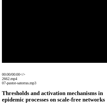
00:00
/
00:00
</>
​2662.mp4
​07-pastor-satorras.mp3
Thresholds and activation mechanisms in
epidemic processes on scale-free networks