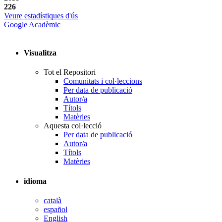
226
Veure estadístiques d'ús
Google Acadèmic
Visualitza
Tot el Repositori
Comunitats i col·leccions
Per data de publicació
Autor/a
Títols
Matèries
Aquesta col·lecció
Per data de publicació
Autor/a
Títols
Matèries
idioma
català
español
English