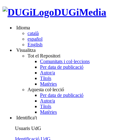
DUGiMedia
Idioma
català
español
English
Visualitza
Tot el Repositori
Comunitats i col·leccions
Per data de publicació
Autor/a
Títols
Matèries
Aquesta col·lecció
Per data de publicació
Autor/a
Títols
Matèries
Identifica't
Usuaris UdG
Identificació UdG