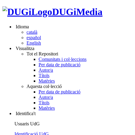
DUGiMedia
Idioma
català
español
English
Visualitza
Tot el Repositori
Comunitats i col·leccions
Per data de publicació
Autor/a
Títols
Matèries
Aquesta col·lecció
Per data de publicació
Autor/a
Títols
Matèries
Identifica't
Usuaris UdG
Identificació UdG