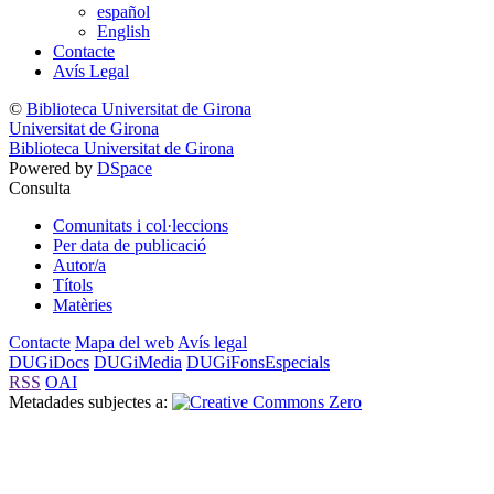
español
English
Contacte
Avís Legal
©
Biblioteca Universitat de Girona
Universitat de Girona
Biblioteca Universitat de Girona
Powered by
DSpace
Consulta
Comunitats i col·leccions
Per data de publicació
Autor/a
Títols
Matèries
Contacte
Mapa del web
Avís legal
DUGiDocs
DUGiMedia
DUGiFonsEspecials
RSS
OAI
Metadades subjectes a: