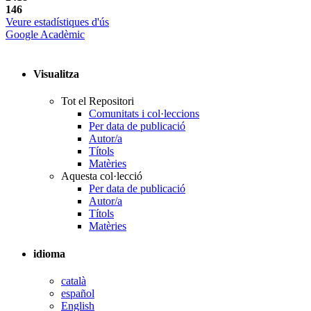
146
Veure estadístiques d'ús
Google Acadèmic
Visualitza
Tot el Repositori
Comunitats i col·leccions
Per data de publicació
Autor/a
Títols
Matèries
Aquesta col·lecció
Per data de publicació
Autor/a
Títols
Matèries
idioma
català
español
English