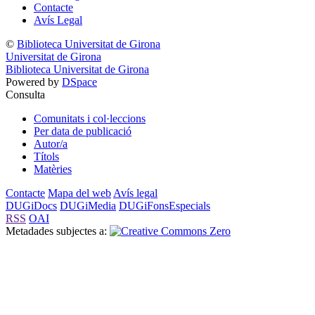
Contacte
Avís Legal
©
Biblioteca Universitat de Girona
Universitat de Girona
Biblioteca Universitat de Girona
Powered by
DSpace
Consulta
Comunitats i col·leccions
Per data de publicació
Autor/a
Títols
Matèries
Contacte
Mapa del web
Avís legal
DUGiDocs
DUGiMedia
DUGiFonsEspecials
RSS
OAI
Metadades subjectes a: