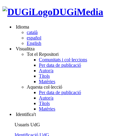
DUGiMedia
Idioma
català
español
English
Visualitza
Tot el Repositori
Comunitats i col·leccions
Per data de publicació
Autor/a
Títols
Matèries
Aquesta col·lecció
Per data de publicació
Autor/a
Títols
Matèries
Identifica't
Usuaris UdG
Identificació UdG