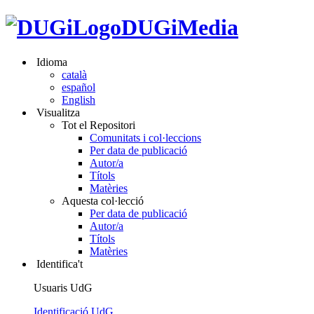
DUGiMedia
Idioma
català
español
English
Visualitza
Tot el Repositori
Comunitats i col·leccions
Per data de publicació
Autor/a
Títols
Matèries
Aquesta col·lecció
Per data de publicació
Autor/a
Títols
Matèries
Identifica't
Usuaris UdG
Identificació UdG