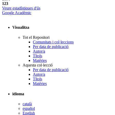
123
Veure estadístiques d'ús
Google Acadèmic
Visualitza
Tot el Repositori
Comunitats i col·leccions
Per data de publicació
Autor/a
Títols
Matèries
Aquesta col·lecció
Per data de publicació
Autor/a
Títols
Matèries
idioma
català
español
English