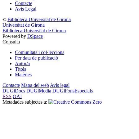
Contacte
Avís Legal
©
Biblioteca Universitat de Girona
Universitat de Girona
Biblioteca Universitat de Girona
Powered by
DSpace
Consulta
Comunitats i col·leccions
Per data de publicació
Autor/a
Títols
Matèries
Contacte
Mapa del web
Avís legal
DUGiDocs
DUGiMedia
DUGiFonsEspecials
RSS
OAI
Metadades subjectes a: