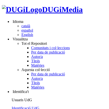
DUGiMedia
Idioma
català
español
English
Visualitza
Tot el Repositori
Comunitats i col·leccions
Per data de publicació
Autor/a
Títols
Matèries
Aquesta col·lecció
Per data de publicació
Autor/a
Títols
Matèries
Identifica't
Usuaris UdG
Identificació UdG