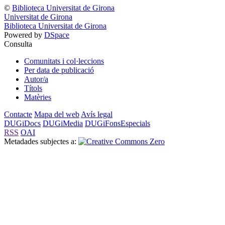
©
Biblioteca Universitat de Girona
Universitat de Girona
Biblioteca Universitat de Girona
Powered by
DSpace
Consulta
Comunitats i col·leccions
Per data de publicació
Autor/a
Títols
Matèries
Contacte
Mapa del web
Avís legal
DUGiDocs
DUGiMedia
DUGiFonsEspecials
RSS
OAI
Metadades subjectes a: