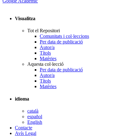
Google Acadèmic
Visualitza
Tot el Repositori
Comunitats i col·leccions
Per data de publicació
Autor/a
Títols
Matèries
Aquesta col·lecció
Per data de publicació
Autor/a
Títols
Matèries
idioma
català
español
English
Contacte
Avís Legal