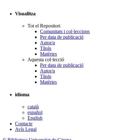
Visualitza
Tot el Repositori
Comunitats i col·leccions
Per data de publicació
Autor/a
Títols
Matèries
Aquesta col·lecció
Per data de publicació
Autor/a
Títols
Matèries
idioma
català
español
English
Contacte
Avís Legal
©
Biblioteca Universitat de Girona