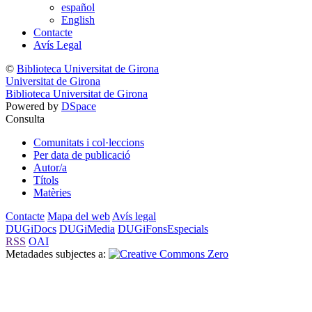
español
English
Contacte
Avís Legal
©
Biblioteca Universitat de Girona
Universitat de Girona
Biblioteca Universitat de Girona
Powered by
DSpace
Consulta
Comunitats i col·leccions
Per data de publicació
Autor/a
Títols
Matèries
Contacte
Mapa del web
Avís legal
DUGiDocs
DUGiMedia
DUGiFonsEspecials
RSS
OAI
Metadades subjectes a: