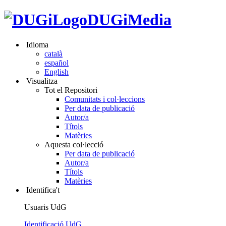
DUGiMedia
Idioma
català
español
English
Visualitza
Tot el Repositori
Comunitats i col·leccions
Per data de publicació
Autor/a
Títols
Matèries
Aquesta col·lecció
Per data de publicació
Autor/a
Títols
Matèries
Identifica't
Usuaris UdG
Identificació UdG