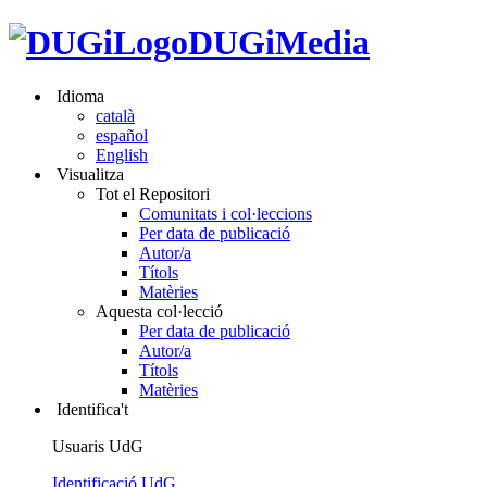
DUGiMedia
Idioma
català
español
English
Visualitza
Tot el Repositori
Comunitats i col·leccions
Per data de publicació
Autor/a
Títols
Matèries
Aquesta col·lecció
Per data de publicació
Autor/a
Títols
Matèries
Identifica't
Usuaris UdG
Identificació UdG