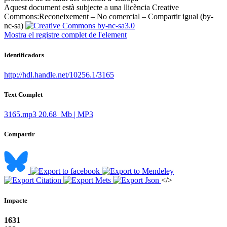
Aquest document està subjecte a una llicència Creative
Commons:
Reconeixement – No comercial – Compartir igual (by-
nc-sa)
Mostra el registre complet de l'element
Identificadors
http://hdl.handle.net/10256.1/3165
Text Complet
3165.mp3
20.68 Mb | MP3
Compartir
</>
Impacte
1631