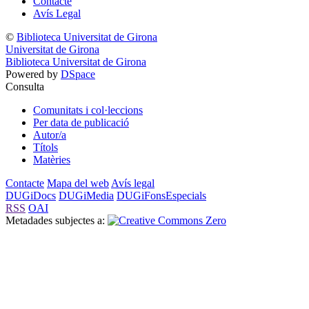
Contacte
Avís Legal
©
Biblioteca Universitat de Girona
Universitat de Girona
Biblioteca Universitat de Girona
Powered by
DSpace
Consulta
Comunitats i col·leccions
Per data de publicació
Autor/a
Títols
Matèries
Contacte
Mapa del web
Avís legal
DUGiDocs
DUGiMedia
DUGiFonsEspecials
RSS
OAI
Metadades subjectes a: