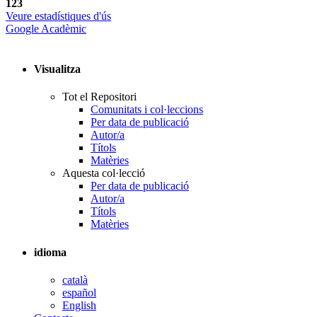
123
Veure estadístiques d'ús
Google Acadèmic
Visualitza
Tot el Repositori
Comunitats i col·leccions
Per data de publicació
Autor/a
Títols
Matèries
Aquesta col·lecció
Per data de publicació
Autor/a
Títols
Matèries
idioma
català
español
English