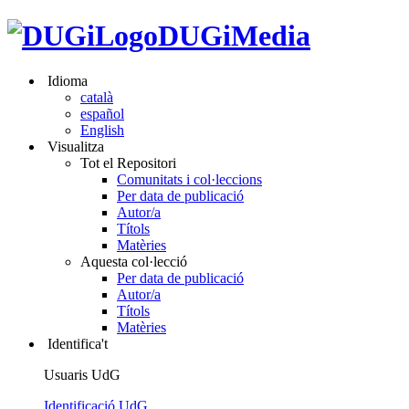
DUGiMedia
Idioma
català
español
English
Visualitza
Tot el Repositori
Comunitats i col·leccions
Per data de publicació
Autor/a
Títols
Matèries
Aquesta col·lecció
Per data de publicació
Autor/a
Títols
Matèries
Identifica't
Usuaris UdG
Identificació UdG