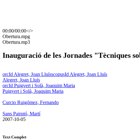
00:00
/
00:00
</>
​Obertura.mpg
​Obertura.mp3
Inauguració de les Jornades "Tècniques s
orcId Alegret, Joan Lluís
scopusId Alegret, Joan Lluís
Alegret, Joan Lluís
orcId Puigvert i Solà, Joaquim Maria
Puigvert i Solà, Joaquim Maria
Curcio Ruigómez, Fernando
Sans Pairutó, Martí
​ 2007-10-05
Text Complet