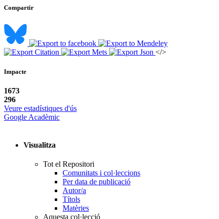
Compartir
</>
Impacte
1673
296
Veure estadístiques d'ús
Google Acadèmic
Visualitza
Tot el Repositori
Comunitats i col·leccions
Per data de publicació
Autor/a
Títols
Matèries
Aquesta col·lecció