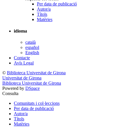
Per data de publicació
Autor/a
Títols
Matèries
idioma
català
español
English
Contacte
Avís Legal
©
Biblioteca Universitat de Girona
Universitat de Girona
Biblioteca Universitat de Girona
Powered by
DSpace
Consulta
Comunitats i col·leccions
Per data de publicació
Autor/a
Títols
Matèries