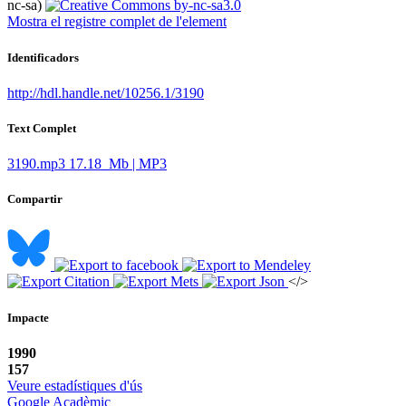
nc-sa)
Mostra el registre complet de l'element
Identificadors
http://hdl.handle.net/10256.1/3190
Text Complet
3190.mp3
17.18 Mb | MP3
Compartir
</>
Impacte
1990
157
Veure estadístiques d'ús
Google Acadèmic