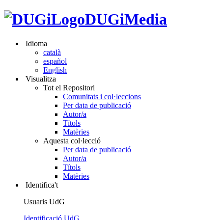
DUGiMedia
Idioma
català
español
English
Visualitza
Tot el Repositori
Comunitats i col·leccions
Per data de publicació
Autor/a
Títols
Matèries
Aquesta col·lecció
Per data de publicació
Autor/a
Títols
Matèries
Identifica't
Usuaris UdG
Identificació UdG