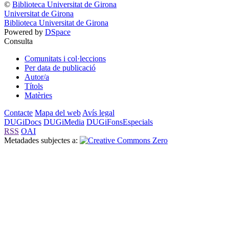
©
Biblioteca Universitat de Girona
Universitat de Girona
Biblioteca Universitat de Girona
Powered by
DSpace
Consulta
Comunitats i col·leccions
Per data de publicació
Autor/a
Títols
Matèries
Contacte
Mapa del web
Avís legal
DUGiDocs
DUGiMedia
DUGiFonsEspecials
RSS
OAI
Metadades subjectes a: