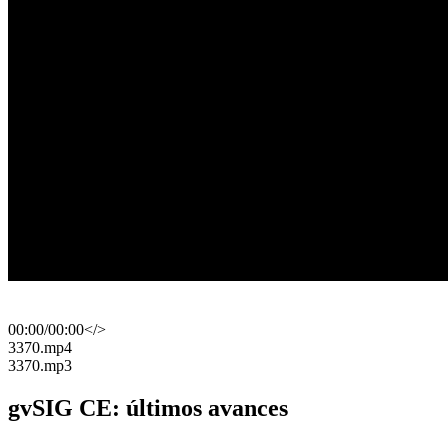
00:00
/
00:00
</>
​3370.mp4
​3370.mp3
gvSIG CE: últimos avances