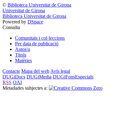
©
Biblioteca Universitat de Girona
Universitat de Girona
Biblioteca Universitat de Girona
Powered by
DSpace
Consulta
Comunitats i col·leccions
Per data de publicació
Autor/a
Títols
Matèries
Contacte
Mapa del web
Avís legal
DUGiDocs
DUGiMedia
DUGiFonsEspecials
RSS
OAI
Metadades subjectes a: