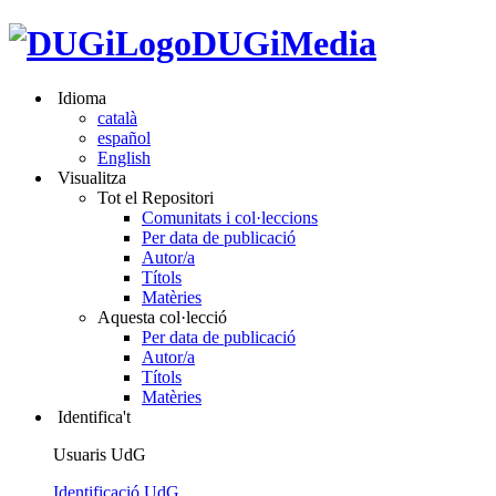
DUGiMedia
Idioma
català
español
English
Visualitza
Tot el Repositori
Comunitats i col·leccions
Per data de publicació
Autor/a
Títols
Matèries
Aquesta col·lecció
Per data de publicació
Autor/a
Títols
Matèries
Identifica't
Usuaris UdG
Identificació UdG