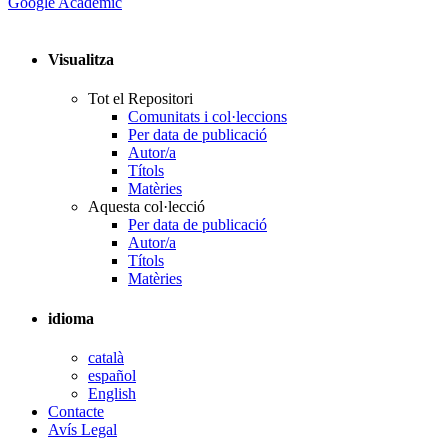
Google Acadèmic
Visualitza
Tot el Repositori
Comunitats i col·leccions
Per data de publicació
Autor/a
Títols
Matèries
Aquesta col·lecció
Per data de publicació
Autor/a
Títols
Matèries
idioma
català
español
English
Contacte
Avís Legal