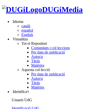
DUGiMedia
Idioma
català
español
English
Visualitza
Tot el Repositori
Comunitats i col·leccions
Per data de publicació
Autor/a
Títols
Matèries
Aquesta col·lecció
Per data de publicació
Autor/a
Títols
Matèries
Identifica't
Usuaris UdG
Identificació UdG