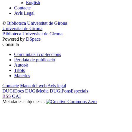
English
Contacte
Avís Legal
©
Biblioteca Universitat de Girona
Universitat de Girona
Biblioteca Universitat de Girona
Powered by
DSpace
Consulta
Comunitats i col·leccions
Per data de publicació
Autor/a
Títols
Matèries
Contacte
Mapa del web
Avís legal
DUGiDocs
DUGiMedia
DUGiFonsEspecials
RSS
OAI
Metadades subjectes a: