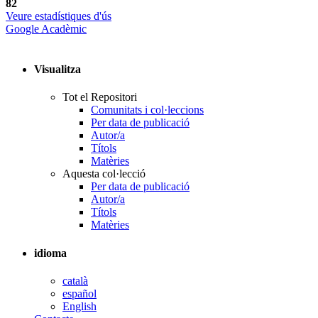
82
Veure estadístiques d'ús
Google Acadèmic
Visualitza
Tot el Repositori
Comunitats i col·leccions
Per data de publicació
Autor/a
Títols
Matèries
Aquesta col·lecció
Per data de publicació
Autor/a
Títols
Matèries
idioma
català
español
English