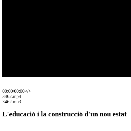
00:00
/
00:00
</>
​3462.mp4
​3462.mp3
L'educació i la construcció d'un nou estat