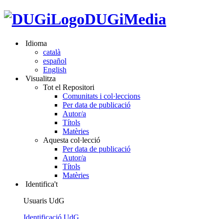
DUGiMedia
Idioma
català
español
English
Visualitza
Tot el Repositori
Comunitats i col·leccions
Per data de publicació
Autor/a
Títols
Matèries
Aquesta col·lecció
Per data de publicació
Autor/a
Títols
Matèries
Identifica't
Usuaris UdG
Identificació UdG