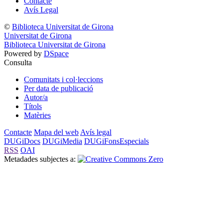
Contacte
Avís Legal
©
Biblioteca Universitat de Girona
Universitat de Girona
Biblioteca Universitat de Girona
Powered by
DSpace
Consulta
Comunitats i col·leccions
Per data de publicació
Autor/a
Títols
Matèries
Contacte
Mapa del web
Avís legal
DUGiDocs
DUGiMedia
DUGiFonsEspecials
RSS
OAI
Metadades subjectes a: