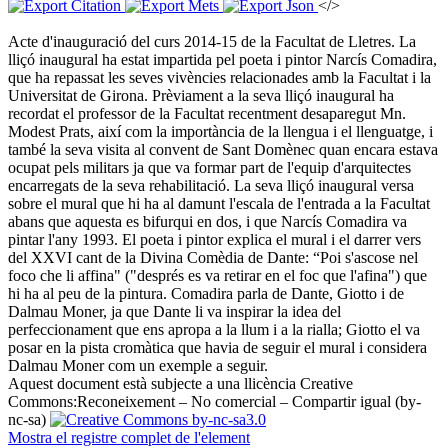
</>
Acte d'inauguració del curs 2014-15 de la Facultat de Lletres. La
lliçó inaugural ha estat impartida pel poeta i pintor Narcís Comadira,
que ha repassat les seves vivències relacionades amb la Facultat i la
Universitat de Girona. Prèviament a la seva lliçó inaugural ha
recordat el professor de la Facultat recentment desaparegut Mn.
Modest Prats, així com la importància de la llengua i el llenguatge, i
també la seva visita al convent de Sant Domènec quan encara estava
ocupat pels militars ja que va formar part de l'equip d'arquitectes
encarregats de la seva rehabilitació. La seva lliçó inaugural versa
sobre el mural que hi ha al damunt l'escala de l'entrada a la Facultat
abans que aquesta es bifurqui en dos, i que Narcís Comadira va
pintar l'any 1993. El poeta i pintor explica el mural i el darrer vers
del XXVI cant de la Divina Comèdia de Dante: “Poi s'ascose nel
foco che li affina" ("després es va retirar en el foc que l'afina") que
hi ha al peu de la pintura. Comadira parla de Dante, Giotto i de
Dalmau Moner, ja que Dante li va inspirar la idea del
perfeccionament que ens apropa a la llum i a la rialla; Giotto el va
posar en la pista cromàtica que havia de seguir el mural i considera
Dalmau Moner com un exemple a seguir. ​
Aquest document està subjecte a una llicència Creative
Commons:
Reconeixement – No comercial – Compartir igual (by-
nc-sa)
Mostra el registre complet de l'element