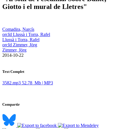
Giotto i el mural de Lletres"
Comadira, Narcís
orcId Llussà i Torra, Rafel
Llussà i Torra, Rafel
orcId Zimmer, Jörg
Zimmer, Jörg
​ 2014-10-22
Text Complet
3582.mp3
52.78 Mb | MP3
Compartir