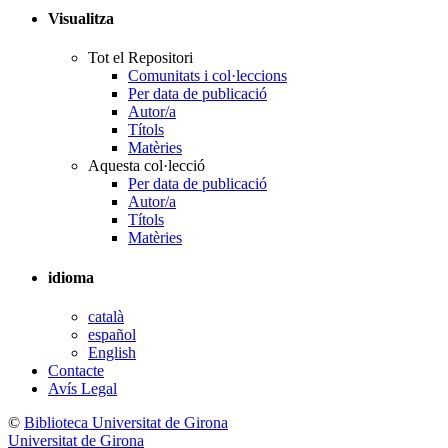
Visualitza
Tot el Repositori
Comunitats i col·leccions
Per data de publicació
Autor/a
Títols
Matèries
Aquesta col·lecció
Per data de publicació
Autor/a
Títols
Matèries
idioma
català
español
English
Contacte
Avís Legal
©
Biblioteca Universitat de Girona
Universitat de Girona