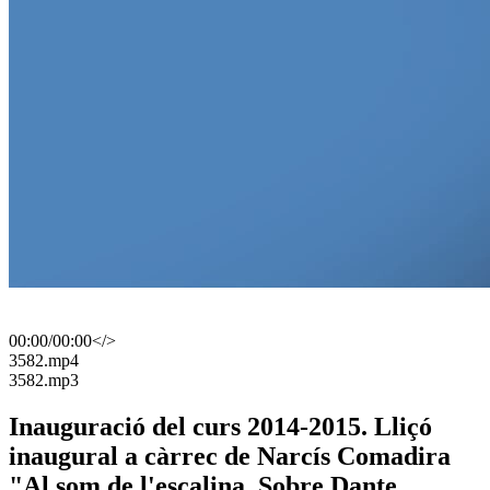
00:00
/
00:00
</>
​3582.mp4
​3582.mp3
Inauguració del curs 2014-2015. Lliçó
inaugural a càrrec de Narcís Comadira
"Al som de l'escalina. Sobre Dante,