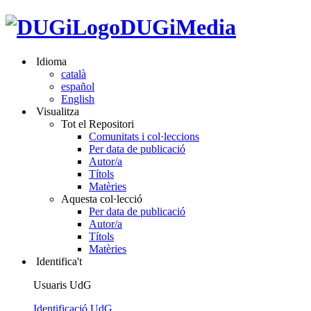
DUGiMedia
Idioma
català
español
English
Visualitza
Tot el Repositori
Comunitats i col·leccions
Per data de publicació
Autor/a
Títols
Matèries
Aquesta col·lecció
Per data de publicació
Autor/a
Títols
Matèries
Identifica't
Usuaris UdG
Identificació UdG