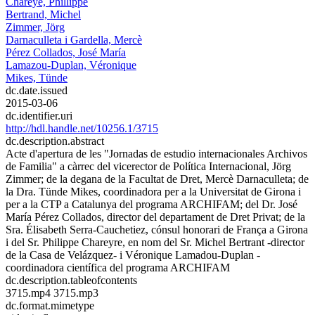
Chareye, Phillippe
Bertrand, Michel
Zimmer, Jörg
Darnaculleta i Gardella, Mercè
Pérez Collados, José María
Lamazou-Duplan, Véronique
Mikes, Tünde
dc.date.issued
2015-03-06
dc.identifier.uri
http://hdl.handle.net/10256.1/3715
dc.description.abstract
Acte d'apertura de les "Jornadas de estudio internacionales Archivos
de Familia" a càrrec del vicerector de Política Internacional, Jörg
Zimmer; de la degana de la Facultat de Dret, Mercè Darnaculleta; de
la Dra. Tünde Mikes, coordinadora per a la Universitat de Girona i
per a la CTP a Catalunya del programa ARCHIFAM; del Dr. José
María Pérez Collados, director del departament de Dret Privat; de la
Sra. Élisabeth Serra-Cauchetiez, cónsul honorari de França a Girona
i del Sr. Philippe Chareyre, en nom del Sr. Michel Bertrant -director
de la Casa de Velázquez- i Véronique Lamadou-Duplan -
coordinadora científica del programa ARCHIFAM
dc.description.tableofcontents
3715.mp4 3715.mp3
dc.format.mimetype