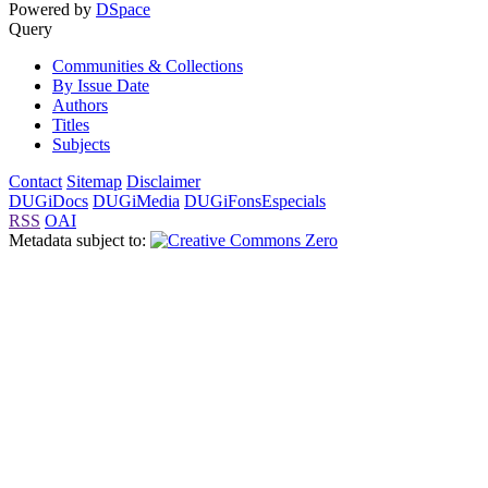
Powered by
DSpace
Query
Communities & Collections
By Issue Date
Authors
Titles
Subjects
Contact
Sitemap
Disclaimer
DUGiDocs
DUGiMedia
DUGiFonsEspecials
RSS
OAI
Metadata subject to: