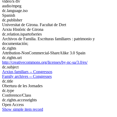
video/x-flv
audio/mpeg
dc.language.iso
Spanish
dc.publisher
Universitat de Girona. Facultat de Dret
Arxiu Històric de Girona
dc.relation.ispartofseries
Archivos de Familia. Escrituras familiares : patrimonio y
documentación;
dc.rights
Attribution-NonCommercial-ShareAlike 3.0 Spain
dc.rights.uri
http://creativecommons.org/licenses/by-nc-sa/3.0/es/
dc.subject
Arxius familiars -- Congressos
Family archives -- Congresses
dc.title
Obertura de les Jornades
dc.type
Conference/Class
dc.rights.accessrights
Open Access
Show simple item record