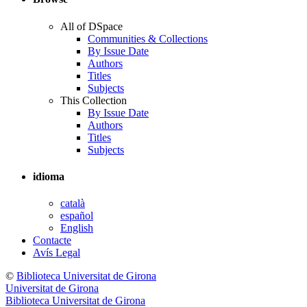
All of DSpace
Communities & Collections
By Issue Date
Authors
Titles
Subjects
This Collection
By Issue Date
Authors
Titles
Subjects
idioma
català
español
English
Contacte
Avís Legal
©
Biblioteca Universitat de Girona
Universitat de Girona
Biblioteca Universitat de Girona