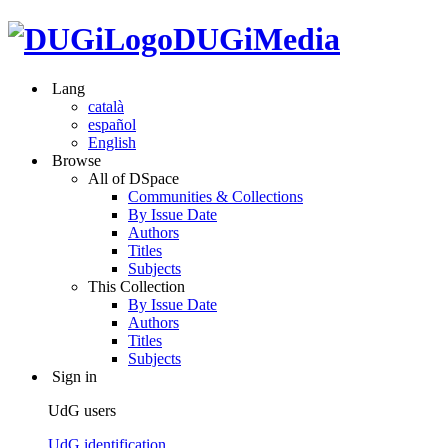
DUGiMedia
Lang
català
español
English
Browse
All of DSpace
Communities & Collections
By Issue Date
Authors
Titles
Subjects
This Collection
By Issue Date
Authors
Titles
Subjects
Sign in
UdG users
UdG identification