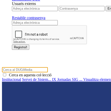
Usuaris externs
Restablir contrasenya
Cerca en aquesta col·lecció
Institucional
Servei de Sistem...
IX Jornadas SIG ...
Visualitza elemen