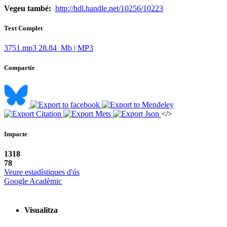
Vegeu també:
http://hdl.handle.net/10256/10223
Text Complet
3751.mp3
28.84 Mb | MP3
Compartir
</>
Impacte
1318
78
Veure estadístiques d'ús
Google Acadèmic
Visualitza