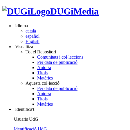
DUGiMedia
Idioma
català
español
English
Visualitza
Tot el Repositori
Comunitats i col·leccions
Per data de publicació
Autor/a
Títols
Matèries
Aquesta col·lecció
Per data de publicació
Autor/a
Títols
Matèries
Identifica't
Usuaris UdG
Identificació UdG