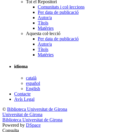
Tot el Repositori
Comunitats i col·leccions
Per data de publicació
Autor/a
Títols
Matèries
Aquesta col·lecció
Per data de publicació
Autor/a
Títols
Matèries
idioma
català
español
English
Contacte
Avís Legal
©
Biblioteca Universitat de Girona
Universitat de Girona
Biblioteca Universitat de Girona
Powered by
DSpace
Consulta