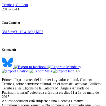
Terribas, Guillem
​ 2015-05-11
Text Complet
3815.mp3
110.4 Mb | MP3
Compartir
</>
Primera lliçó a càrrec del llibreter i agitador cultural, Guillem
Terribas, sobre activisme cultural, en el marc de l'activitat 'Guillem
Terribas a les Lliçons de la Càtedra M. Àngels Anglada de
Patrimoni Literari' celebrada a Girona els dies 11 a 13 de maig de
2015 ​
Aquest document està subjecte a una llicència Creative
Commons:
Reconeixement – No comercial – Compartir igual (by-