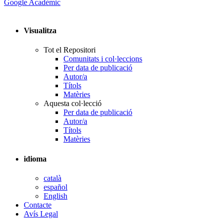
Google Acadèmic
Visualitza
Tot el Repositori
Comunitats i col·leccions
Per data de publicació
Autor/a
Títols
Matèries
Aquesta col·lecció
Per data de publicació
Autor/a
Títols
Matèries
idioma
català
español
English
Contacte
Avís Legal