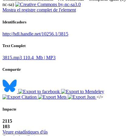
nc-sa)
Mostra el registre complet de l'element
Identificadors
http://hdl.handle.net/10256.1/3815
Text Complet
3815.mp3
110.4 Mb | MP3
Compartir
</>
Impacte
2115
103
Veure estadístiques d'ús