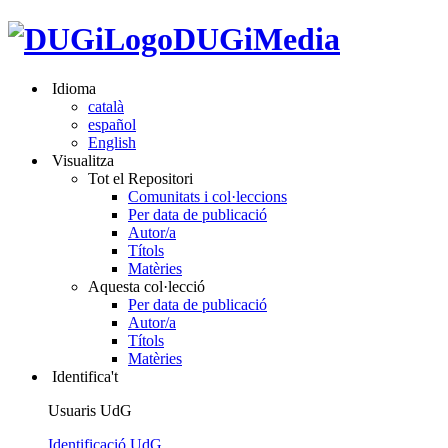
DUGiMedia
Idioma
català
español
English
Visualitza
Tot el Repositori
Comunitats i col·leccions
Per data de publicació
Autor/a
Títols
Matèries
Aquesta col·lecció
Per data de publicació
Autor/a
Títols
Matèries
Identifica't
Usuaris UdG
Identificació UdG