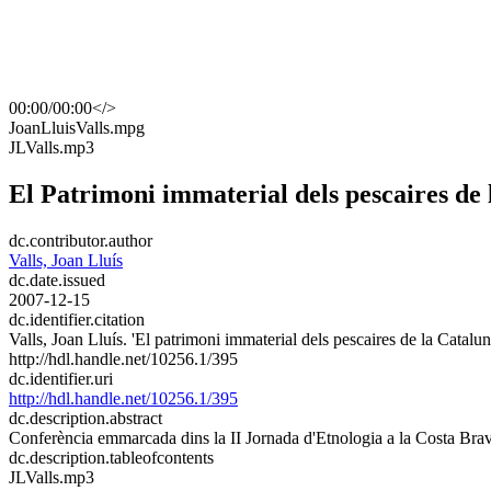
00:00
/
00:00
</>
​JoanLluisValls.mpg
​JLValls.mp3
El Patrimoni immaterial dels pescaires de
dc.contributor.author
Valls, Joan Lluís
dc.date.issued
2007-12-15
dc.identifier.citation
Valls, Joan Lluís. 'El patrimoni immaterial dels pescaires de la Cata
http://hdl.handle.net/10256.1/395
dc.identifier.uri
http://hdl.handle.net/10256.1/395
dc.description.abstract
Conferència emmarcada dins la II Jornada d'Etnologia a la Costa Brava
dc.description.tableofcontents
JLValls.mp3