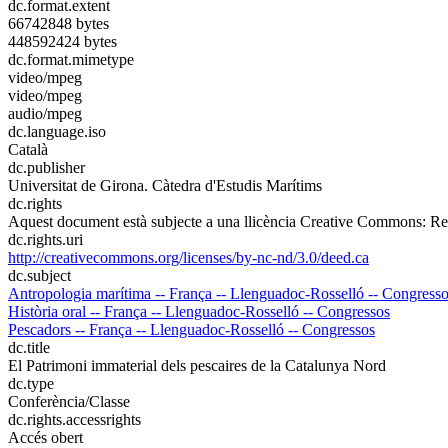
dc.format.extent
66742848 bytes
448592424 bytes
dc.format.mimetype
video/mpeg
video/mpeg
audio/mpeg
dc.language.iso
Català
dc.publisher
Universitat de Girona. Càtedra d'Estudis Marítims
dc.rights
Aquest document està subjecte a una llicència Creative Commons: Re
dc.rights.uri
http://creativecommons.org/licenses/by-nc-nd/3.0/deed.ca
dc.subject
Antropologia marítima -- França -- Llenguadoc-Rosselló -- Congress
Història oral -- França -- Llenguadoc-Rosselló -- Congressos
Pescadors -- França -- Llenguadoc-Rosselló -- Congressos
dc.title
El Patrimoni immaterial dels pescaires de la Catalunya Nord
dc.type
Conferència/Classe
dc.rights.accessrights
Accés obert