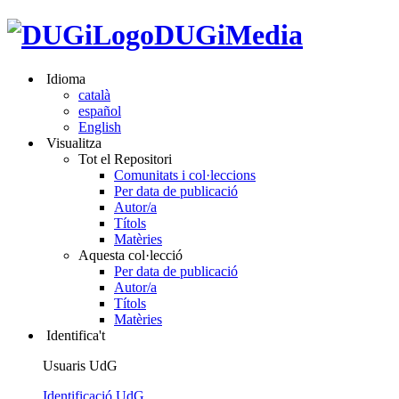
DUGiMedia
Idioma
català
español
English
Visualitza
Tot el Repositori
Comunitats i col·leccions
Per data de publicació
Autor/a
Títols
Matèries
Aquesta col·lecció
Per data de publicació
Autor/a
Títols
Matèries
Identifica't
Usuaris UdG
Identificació UdG