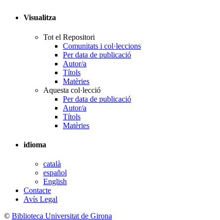
Visualitza
Tot el Repositori
Comunitats i col·leccions
Per data de publicació
Autor/a
Títols
Matèries
Aquesta col·lecció
Per data de publicació
Autor/a
Títols
Matèries
idioma
català
español
English
Contacte
Avís Legal
©
Biblioteca Universitat de Girona