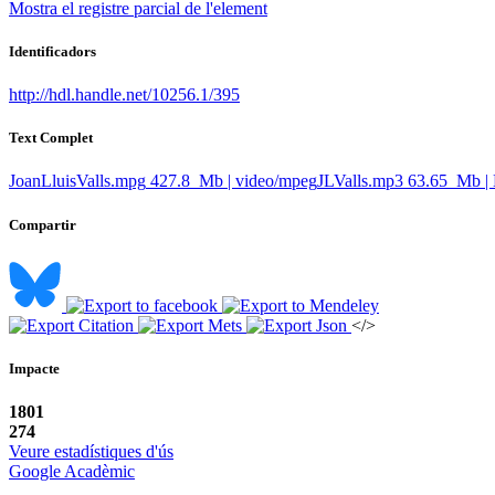
Mostra el registre parcial de l'element
Identificadors
http://hdl.handle.net/10256.1/395
Text Complet
JoanLluisValls.mpg
427.8 Mb | video/mpeg
JLValls.mp3
63.65 Mb |
Compartir
</>
Impacte
1801
274
Veure estadístiques d'ús
Google Acadèmic