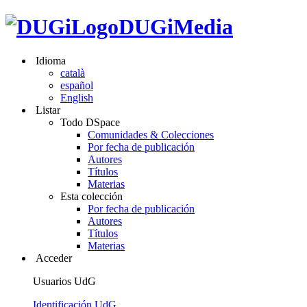
DUGiMedia
Idioma
català
español
English
Listar
Todo DSpace
Comunidades & Colecciones
Por fecha de publicación
Autores
Títulos
Materias
Esta colección
Por fecha de publicación
Autores
Títulos
Materias
Acceder
Usuarios UdG
Identificación UdG