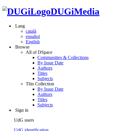
DUGiMedia
Lang
català
español
English
Browse
All of DSpace
Communities & Collections
By Issue Date
Authors
Titles
Subjects
This Collection
By Issue Date
Authors
Titles
Subjects
Sign in
UdG users
UdG identification