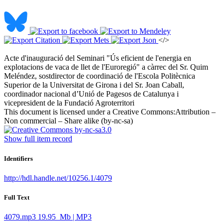
</>
Acte d'inauguració del Seminari "Ús eficient de l'energia en
explotacions de vaca de llet de l'Euroregió" a càrrec del Sr. Quim
Meléndez, sostdirector de coordinació de l'Escola Politècnica
Superior de la Universitat de Girona i del Sr. Joan Caball,
coordinador nacional d’Unió de Pagesos de Catalunya i
vicepresident de la Fundació Agroterritori ​
This document is licensed under a Creative Commons:
Attribution –
Non commercial – Share alike (by-nc-sa)
Show full item record
Identifiers
http://hdl.handle.net/10256.1/4079
Full Text
4079.mp3
19.95 Mb | MP3