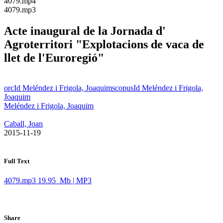
​4079.mp4
​4079.mp3
Acte inaugural de la Jornada d'
Agroterritori "Explotacions de vaca de
llet de l'Euroregió"
orcId Meléndez i Frigola, Joaquim
scopusId Meléndez i Frigola,
Joaquim
Meléndez i Frigola, Joaquim
Caball, Joan
​ 2015-11-19
Full Text
4079.mp3
19.95 Mb | MP3
Share