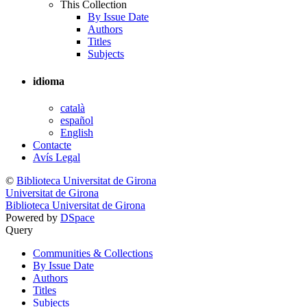
This Collection
By Issue Date
Authors
Titles
Subjects
idioma
català
español
English
Contacte
Avís Legal
©
Biblioteca Universitat de Girona
Universitat de Girona
Biblioteca Universitat de Girona
Powered by
DSpace
Query
Communities & Collections
By Issue Date
Authors
Titles
Subjects