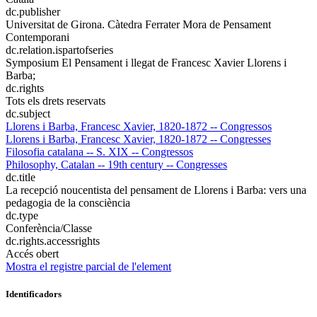
dc.publisher
Universitat de Girona. Càtedra Ferrater Mora de Pensament
Contemporani
dc.relation.ispartofseries
Symposium El Pensament i llegat de Francesc Xavier Llorens i
Barba;
dc.rights
Tots els drets reservats
dc.subject
Llorens i Barba, Francesc Xavier, 1820-1872 -- Congressos
Llorens i Barba, Francesc Xavier, 1820-1872 -- Congresses
Filosofia catalana -- S. XIX -- Congressos
Philosophy, Catalan -- 19th century -- Congresses
dc.title
La recepció noucentista del pensament de Llorens i Barba: vers una
pedagogia de la consciència
dc.type
Conferència/Classe
dc.rights.accessrights
Accés obert
Mostra el registre parcial de l'element
Identificadors