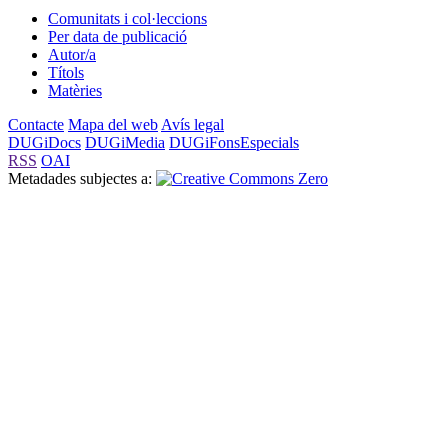
Comunitats i col·leccions
Per data de publicació
Autor/a
Títols
Matèries
Contacte
Mapa del web
Avís legal
DUGiDocs
DUGiMedia
DUGiFonsEspecials
RSS
OAI
Metadades subjectes a: