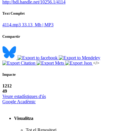
http://hdl.handle.net/10256.1/4114
Text Complet
4114.mp3
33.13 Mb | MP3
Compartir
</>
Impacte
1212
49
Veure estadístiques d'ús
Google Acadèmic
Visualitza
Tot el Repositori