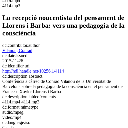
​4114.mp4
​4114.mp3
La recepció noucentista del pensament de
Llorens i Barba: vers una pedagogia de la
consciència
dc.contributor.author
Vilanou, Conrad
dc.date.issued
2015-11-26
dc.identifier.uri
http://hdl.handle.net/10256.1/4114
dc.description.abstract
Conferència a càrrec de Conrad Vilanou de la Universitat de
Barcelona sobre la pedagogia de la consciència en el pensament de
Francesc Xavier Llorens i Barba
dc.description.tableofcontents
4114.mp4 4114.mp3
dc.format.mimetype
audio/mpeg
video/mp4
dc.language.iso
Català