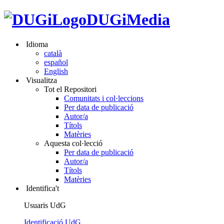
DUGiMedia
Idioma
català
español
English
Visualitza
Tot el Repositori
Comunitats i col·leccions
Per data de publicació
Autor/a
Títols
Matèries
Aquesta col·lecció
Per data de publicació
Autor/a
Títols
Matèries
Identifica't
Usuaris UdG
Identificació UdG