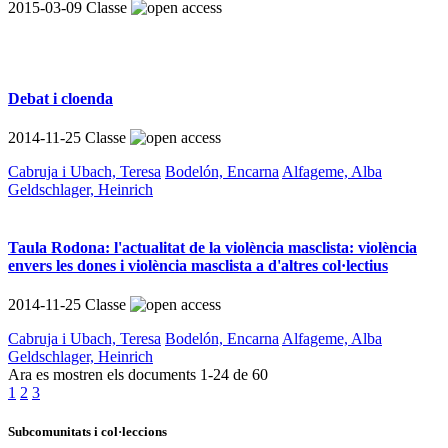
2015-03-09
Classe
Debat i cloenda
2014-11-25
Classe
Cabruja i Ubach, Teresa
Bodelón, Encarna
Alfageme, Alba
Geldschlager, Heinrich
Taula Rodona: l'actualitat de la violència masclista: violència
envers les dones i violència masclista a d'altres col·lectius
2014-11-25
Classe
Cabruja i Ubach, Teresa
Bodelón, Encarna
Alfageme, Alba
Geldschlager, Heinrich
Ara es mostren els documents
1-24
de
60
1
2
3
Subcomunitats i col·leccions