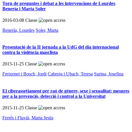
Torn de preguntes i debat a les intervencions de Lourdes
Benería i Marta Soler
2016-03-08
Classe
Benería, Lourdes
Soler, Marta
Presentació de la II jornada a la UdG del dia internacional
contra la violència masclista
2015-11-25
Classe
Freixenet i Bosch, Jordi
Cabruja i Ubach, Teresa
Surina, Josefina
El ciberassetjament per raó de gènere, sexe i sexualitat: mesures
per a la prevenció, detecció i control a la Universitat
2015-11-25
Classe
Ferrés i Fluvià, Maria Jesús