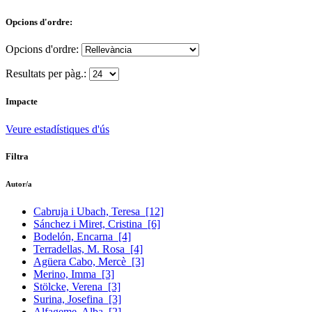
Opcions d'ordre:
Opcions d'ordre:
Resultats per pàg.:
Impacte
Veure estadístiques d'ús
Filtra
Autor/a
Cabruja i Ubach, Teresa
[12]
Sánchez i Miret, Cristina
[6]
Bodelón, Encarna
[4]
Terradellas, M. Rosa
[4]
Agüera Cabo, Mercè
[3]
Merino, Imma
[3]
Stölcke, Verena
[3]
Surina, Josefina
[3]
Alfageme, Alba
[2]