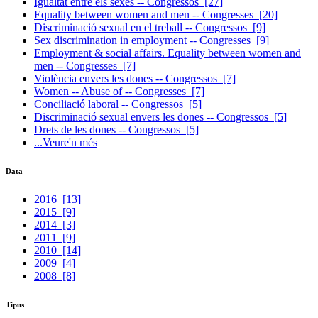
Igualtat entre els sexes -- Congressos
[27]
Equality between women and men -- Congresses
[20]
Discriminació sexual en el treball -- Congressos
[9]
Sex discrimination in employment -- Congresses
[9]
Employment & social affairs. Equality between women and
men -- Congresses
[7]
Violència envers les dones -- Congressos
[7]
Women -- Abuse of -- Congresses
[7]
Conciliació laboral -- Congressos
[5]
Discriminació sexual envers les dones -- Congressos
[5]
Drets de les dones -- Congressos
[5]
...Veure'n més
Data
2016
[13]
2015
[9]
2014
[3]
2011
[9]
2010
[14]
2009
[4]
2008
[8]
Tipus