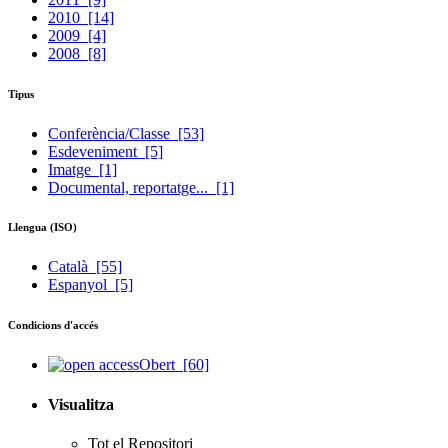
2010
[14]
2009
[4]
2008
[8]
Tipus
Conferència/Classe
[53]
Esdeveniment
[5]
Imatge
[1]
Documental, reportatge...
[1]
Llengua (ISO)
Català
[55]
Espanyol
[5]
Condicions d'accés
Obert
[60]
Visualitza
Tot el Repositori