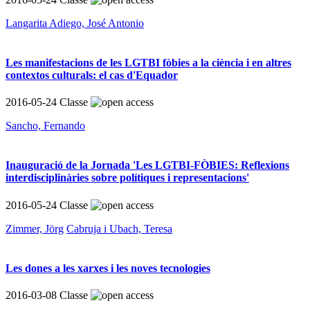
Langarita Adiego, José Antonio
Les manifestacions de les LGTBI fòbies a la ciència i en altres
contextos culturals: el cas d'Equador
2016-05-24
Classe
Sancho, Fernando
Inauguració de la Jornada 'Les LGTBI-FÒBIES: Reflexions
interdisciplinàries sobre polítiques i representacions'
2016-05-24
Classe
Zimmer, Jörg
Cabruja i Ubach, Teresa
Les dones a les xarxes i les noves tecnologies
2016-03-08
Classe