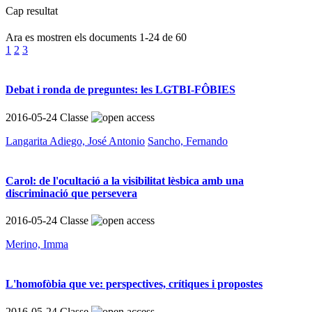
Cap resultat
Ara es mostren els documents
1-24
de
60
1
2
3
Debat i ronda de preguntes: les LGTBI-FÔBIES
2016-05-24
Classe
Langarita Adiego, José Antonio
Sancho, Fernando
Carol: de l'ocultació a la visibilitat lèsbica amb una
discriminació que persevera
2016-05-24
Classe
Merino, Imma
L'homofòbia que ve: perspectives, crítiques i propostes
2016-05-24
Classe