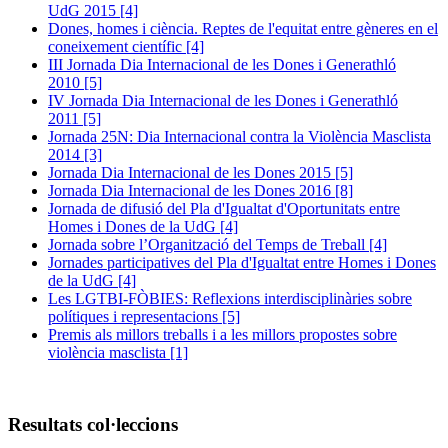
UdG 2015
[4]
Dones, homes i ciència. Reptes de l'equitat entre gèneres en el
coneixement científic
[4]
III Jornada Dia Internacional de les Dones i Generathló
2010
[5]
IV Jornada Dia Internacional de les Dones i Generathló
2011
[5]
Jornada 25N: Dia Internacional contra la Violència Masclista
2014
[3]
Jornada Dia Internacional de les Dones 2015
[5]
Jornada Dia Internacional de les Dones 2016
[8]
Jornada de difusió del Pla d'Igualtat d'Oportunitats entre
Homes i Dones de la UdG
[4]
Jornada sobre l’Organització del Temps de Treball
[4]
Jornades participatives del Pla d'Igualtat entre Homes i Dones
de la UdG
[4]
Les LGTBI-FÒBIES: Reflexions interdisciplinàries sobre
polítiques i representacions
[5]
Premis als millors treballs i a les millors propostes sobre
violència masclista
[1]
Resultats col·leccions