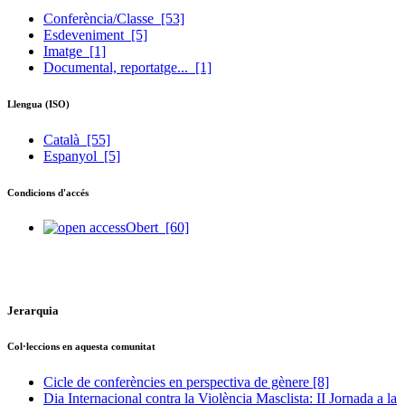
Conferència/Classe
[53]
Esdeveniment
[5]
Imatge
[1]
Documental, reportatge...
[1]
Llengua (ISO)
Català
[55]
Espanyol
[5]
Condicions d'accés
Obert
[60]
Jerarquia
Col·leccions en aquesta comunitat
Cicle de conferències en perspectiva de gènere
[8]
Dia Internacional contra la Violència Masclista: II Jornada a la