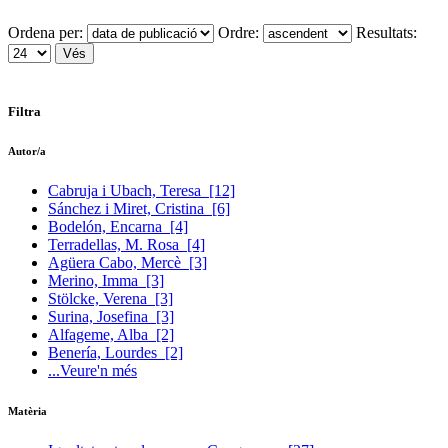
Ordena per:
Ordre:
Resultats:
Filtra
Autor/a
Cabruja i Ubach, Teresa
[12]
Sánchez i Miret, Cristina
[6]
Bodelón, Encarna
[4]
Terradellas, M. Rosa
[4]
Agüera Cabo, Mercè
[3]
Merino, Imma
[3]
Stölcke, Verena
[3]
Surina, Josefina
[3]
Alfageme, Alba
[2]
Benería, Lourdes
[2]
...Veure'n més
Matèria