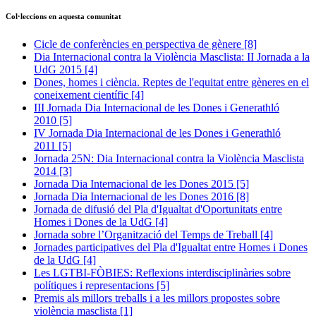
Col·leccions en aquesta comunitat
Cicle de conferències en perspectiva de gènere
[8]
Dia Internacional contra la Violència Masclista: II Jornada a la
UdG 2015
[4]
Dones, homes i ciència. Reptes de l'equitat entre gèneres en el
coneixement científic
[4]
III Jornada Dia Internacional de les Dones i Generathló
2010
[5]
IV Jornada Dia Internacional de les Dones i Generathló
2011
[5]
Jornada 25N: Dia Internacional contra la Violència Masclista
2014
[3]
Jornada Dia Internacional de les Dones 2015
[5]
Jornada Dia Internacional de les Dones 2016
[8]
Jornada de difusió del Pla d'Igualtat d'Oportunitats entre
Homes i Dones de la UdG
[4]
Jornada sobre l’Organització del Temps de Treball
[4]
Jornades participatives del Pla d'Igualtat entre Homes i Dones
de la UdG
[4]
Les LGTBI-FÒBIES: Reflexions interdisciplinàries sobre
polítiques i representacions
[5]
Premis als millors treballs i a les millors propostes sobre
violència masclista
[1]