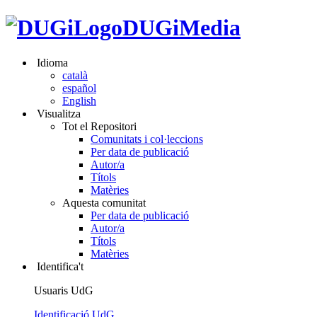
DUGiMedia
Idioma
català
español
English
Visualitza
Tot el Repositori
Comunitats i col·leccions
Per data de publicació
Autor/a
Títols
Matèries
Aquesta comunitat
Per data de publicació
Autor/a
Títols
Matèries
Identifica't
Usuaris UdG
Identificació UdG