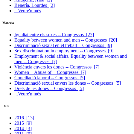
Benería, Lourdes
[2]
...Veure'n més
Matèria
Igualtat entre els sexes -- Congressos
[27]
Equality between women and men -- Congresses
[20]
Discriminació sexual en el treball -- Congressos
[9]
Sex discrimination in employment -- Congresses
[9]
Employment & social affairs. Equality between women and
men -- Congresses
[7]
Violència envers les dones -- Congressos
[7]
Women -- Abuse of -- Congresses
[7]
Conciliació laboral -- Congressos
[5]
Discriminació sexual envers les dones -- Congressos
[5]
Drets de les dones -- Congressos
[5]
...Veure'n més
Data
2016
[13]
2015
[9]
2014
[3]
2011
[9]