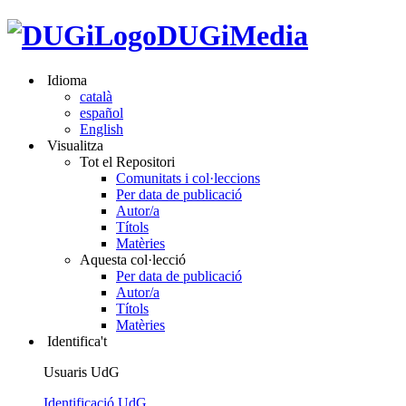
DUGiMedia
Idioma
català
español
English
Visualitza
Tot el Repositori
Comunitats i col·leccions
Per data de publicació
Autor/a
Títols
Matèries
Aquesta col·lecció
Per data de publicació
Autor/a
Títols
Matèries
Identifica't
Usuaris UdG
Identificació UdG