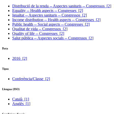
Distribució de la renda -- Aspectes sanitaris -- Congressos
[2]
Equality -- Health aspects -- Congresses
[2]
Igualtat -- Aspectes sanitaris -- Congressos
[2]
Income distribution -- Health aspects -- Congresses
[2]
Public health -- Social aspects -- Congresses
[2]
Qualitat de vida -- Congressos
[2]
Quality of life -- Congresses
[2]
Salut pública -- Aspectes socials -- Congressos
[2]
Data
2016
[2]
Tipus
Conferència/Classe
[2]
Llengua (ISO)
Català
[1]
Anglès
[1]
Condicions d'accés