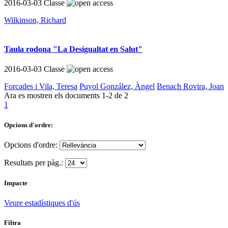
2016-03-03
Classe
Wilkinson, Richard
Taula rodona "La Desigualtat en Salut"
2016-03-03
Classe
Forcades i Vila, Teresa
Puyol González, Àngel
Benach Rovira, Joan
Ara es mostren els documents
1-2
de
2
1
Opcions d'ordre:
Opcions d'ordre:
Resultats per pàg.:
Impacte
Veure estadístiques d'ús
Filtra