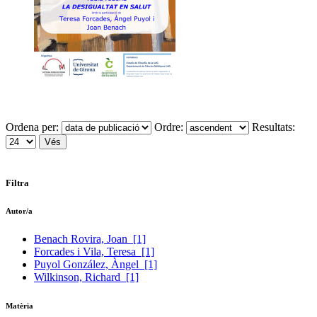
Ordena per:
Ordre:
Resultats:
Filtra
Autor/a
Benach Rovira, Joan
[1]
Forcades i Vila, Teresa
[1]
Puyol González, Àngel
[1]
Wilkinson, Richard
[1]
Matèria