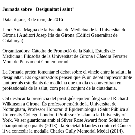
Jornada sobre "Desigualtat i salut"
Data: dijous, 3 de març de 2016
Lloc: Aula Magna de la Facultat de Medicina de la Universitat de
Girona i Auditori Josep Irla de Girona (Edifici Generalitat de
Catalunya)
Organitzadors: Càtedra de Promoció de la Salut, Estudis de
Medicina i Filosofia de la Universitat de Girona i Càtedra Ferrater
Mora de Pensament Contemporani
La Jornada pretén fomentar el debat sobre el vincle entre la salut i la
desigualtat. Els organitzadors pensen que és un debat imprescindible
tant per als estudiants de medicina que un dia es convertiran en
professionals de la salut, com per al conjunt de la ciutadania.
Cal destacar la presència del prestigiós epidemiòleg social Richard
Wilkinson a Girona. És professor emèrit de la Universitat de
Nottingham, Professor Honorari d’Epidemiologia i Salut Pública al
University College London i Professor Visitant a la University of
York. Va ser guardonat amb el Silver Rose Award from Solidar for
championing equality (2013) i la Societat Irlandesa contra el Càncer
li va concedir la medalla Charles Cully Memorial Medal (2014).