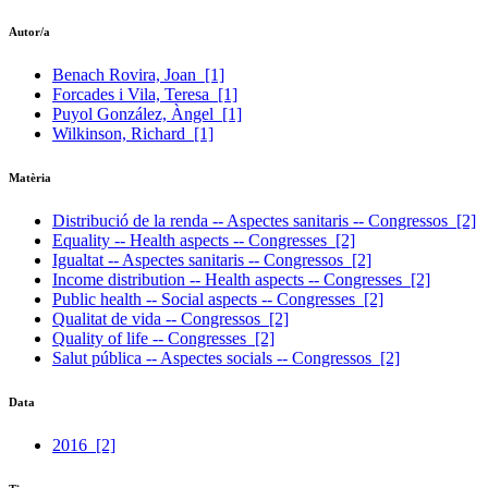
Autor/a
Benach Rovira, Joan
[1]
Forcades i Vila, Teresa
[1]
Puyol González, Àngel
[1]
Wilkinson, Richard
[1]
Matèria
Distribució de la renda -- Aspectes sanitaris -- Congressos
[2]
Equality -- Health aspects -- Congresses
[2]
Igualtat -- Aspectes sanitaris -- Congressos
[2]
Income distribution -- Health aspects -- Congresses
[2]
Public health -- Social aspects -- Congresses
[2]
Qualitat de vida -- Congressos
[2]
Quality of life -- Congresses
[2]
Salut pública -- Aspectes socials -- Congressos
[2]
Data
2016
[2]