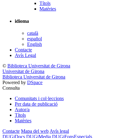
Títols
Matèries
idioma
català
español
English
Contacte
Avís Legal
©
Biblioteca Universitat de Girona
Universitat de Girona
Biblioteca Universitat de Girona
Powered by
DSpace
Consulta
Comunitats i col·leccions
Per data de publicació
Autor/a
Títols
Matèries
Contacte
Mapa del web
Avís legal
DUGiDocs
DUGiMedia
DUGiFonsEspecials