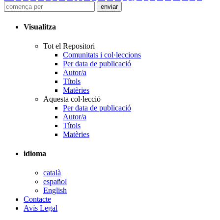
Visualitza
Tot el Repositori
Comunitats i col·leccions
Per data de publicació
Autor/a
Títols
Matèries
Aquesta col·lecció
Per data de publicació
Autor/a
Títols
Matèries
idioma
català
español
English
Contacte
Avís Legal