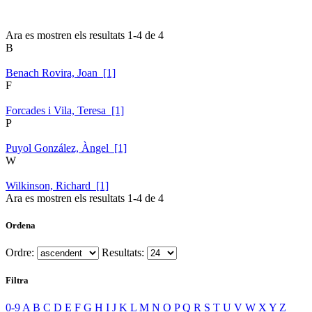
Ara es mostren els resultats
1
-
4
de
4
B
Benach Rovira, Joan [1]
F
Forcades i Vila, Teresa [1]
P
Puyol González, Àngel [1]
W
Wilkinson, Richard [1]
Ara es mostren els resultats
1
-
4
de
4
Ordena
Ordre:
Resultats:
Filtra
0-9
A
B
C
D
E
F
G
H
I
J
K
L
M
N
O
P
Q
R
S
T
U
V
W
X
Y
Z