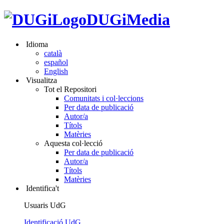
DUGiMedia
Idioma
català
español
English
Visualitza
Tot el Repositori
Comunitats i col·leccions
Per data de publicació
Autor/a
Títols
Matèries
Aquesta col·lecció
Per data de publicació
Autor/a
Títols
Matèries
Identifica't
Usuaris UdG
Identificació UdG