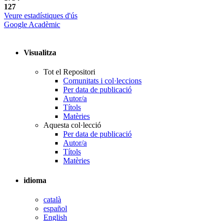
127
Veure estadístiques d'ús
Google Acadèmic
Visualitza
Tot el Repositori
Comunitats i col·leccions
Per data de publicació
Autor/a
Títols
Matèries
Aquesta col·lecció
Per data de publicació
Autor/a
Títols
Matèries
idioma
català
español
English