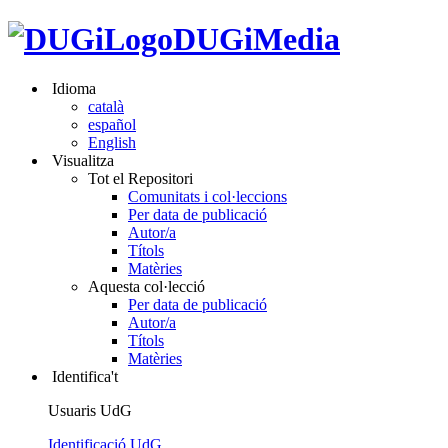
DUGiMedia
Idioma
català
español
English
Visualitza
Tot el Repositori
Comunitats i col·leccions
Per data de publicació
Autor/a
Títols
Matèries
Aquesta col·lecció
Per data de publicació
Autor/a
Títols
Matèries
Identifica't
Usuaris UdG
Identificació UdG