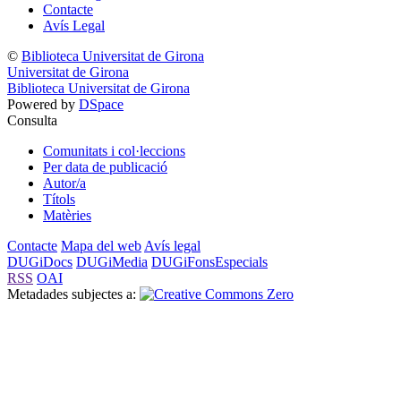
Contacte
Avís Legal
©
Biblioteca Universitat de Girona
Universitat de Girona
Biblioteca Universitat de Girona
Powered by
DSpace
Consulta
Comunitats i col·leccions
Per data de publicació
Autor/a
Títols
Matèries
Contacte
Mapa del web
Avís legal
DUGiDocs
DUGiMedia
DUGiFonsEspecials
RSS
OAI
Metadades subjectes a: