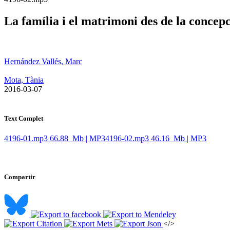
La família i el matrimoni des de la concepc
Hernández Vallés, Marc
Mota, Tània
​ 2016-03-07
Text Complet
4196-01.mp3
66.88 Mb | MP3
4196-02.mp3
46.16 Mb | MP3
Compartir
</>