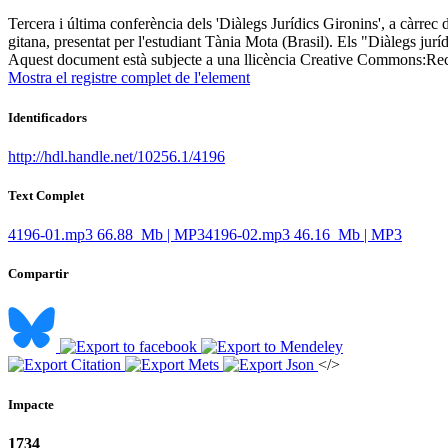
Tercera i última conferència dels 'Diàlegs Jurídics Gironins', a càrrec 
gitana, presentat per l'estudiant Tània Mota (Brasil). Els "Diàlegs jur
Aquest document està subjecte a una llicència Creative Commons:
Rec
Mostra el registre complet de l'element
Identificadors
http://hdl.handle.net/10256.1/4196
Text Complet
4196-01.mp3
66.88 Mb | MP3
4196-02.mp3
46.16 Mb | MP3
Compartir
</>
Impacte
1734