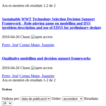
Ara es mostren els resultats
1
-
2
de
2
Sustainable WWT Technology Selection Decision Support
Framework - Role-playing game on modelling and DSS
(problem description and use of EDSS for preliminary design)
2016-04-26
Classe
Porro, José
Comas Matas, Joaquim
Qualitative modelling and decision support frameworks
2016-04-26
Classe
Porro, José
Comas Matas, Joaquim
Ara es mostren els resultats
1
-
2
de
2
Ordena
Ordena per:
Ordre:
Resultats: