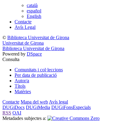
català
español
English
Contacte
Avís Legal
©
Biblioteca Universitat de Girona
Universitat de Girona
Biblioteca Universitat de Girona
Powered by
DSpace
Consulta
Comunitats i col·leccions
Per data de publicació
Autor/a
Títols
Matèries
Contacte
Mapa del web
Avís legal
DUGiDocs
DUGiMedia
DUGiFonsEspecials
RSS
OAI
Metadades subjectes a: