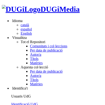
DUGiMedia
Idioma
català
español
English
Visualitza
Tot el Repositori
Comunitats i col·leccions
Per data de publicació
Autor/a
Títols
Matèries
Aquesta col·lecció
Per data de publicació
Autor/a
Títols
Matèries
Identifica't
Usuaris UdG
Identificació UdG