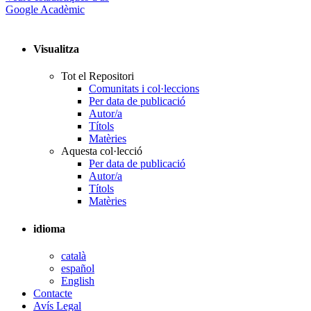
Google Acadèmic
Visualitza
Tot el Repositori
Comunitats i col·leccions
Per data de publicació
Autor/a
Títols
Matèries
Aquesta col·lecció
Per data de publicació
Autor/a
Títols
Matèries
idioma
català
español
English
Contacte
Avís Legal