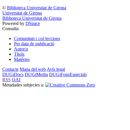
©
Biblioteca Universitat de Girona
Universitat de Girona
Biblioteca Universitat de Girona
Powered by
DSpace
Consulta
Comunitats i col·leccions
Per data de publicació
Autor/a
Títols
Matèries
Contacte
Mapa del web
Avís legal
DUGiDocs
DUGiMedia
DUGiFonsEspecials
RSS
OAI
Metadades subjectes a: