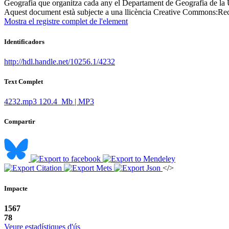
Geografia que organitza cada any el Departament de Geografia de la Un
Aquest document està subjecte a una llicència Creative Commons:
Rec
Mostra el registre complet de l'element
Identificadors
http://hdl.handle.net/10256.1/4232
Text Complet
4232.mp3
120.4 Mb | MP3
Compartir
</>
Impacte
1567
78
Veure estadístiques d'ús