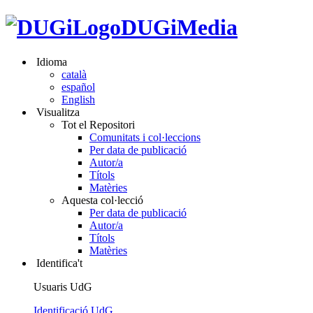
DUGiMedia
Idioma
català
español
English
Visualitza
Tot el Repositori
Comunitats i col·leccions
Per data de publicació
Autor/a
Títols
Matèries
Aquesta col·lecció
Per data de publicació
Autor/a
Títols
Matèries
Identifica't
Usuaris UdG
Identificació UdG