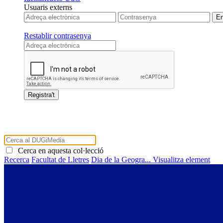
Usuaris externs
Restablir contrasenya
Cerca en aquesta col·lecció
Recerca
Facultat de Lletres
Dia de la Geogra...
Visualitza element