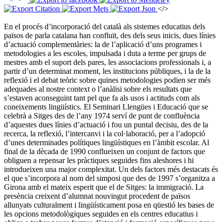
</>
En el procés d’incorporació del català als sistemes educatius dels
països de parla catalana han confluït, des dels seus inicis, dues línies
d’actuació complementàries: la de l’aplicació d’uns programes i
metodologies a les escoles, impulsada i duta a terme per grups de
mestres amb el suport dels pares, les associacions professionals i, a
partir d’un determinat moment, les institucions públiques, i la de la
reflexió i el debat teòric sobre quines metodologies podien ser més
adequades al nostre context o l’anàlisi sobre els resultats que
s’estaven aconseguint tant pel que fa als usos i actituds com als
coneixements lingüístics. El Seminari Llengües i Educació que se
celebrà a Sitges des de l’any 1974 serví de punt de confluència
d’aquestes dues línies d’actuació i fou un puntal decisiu, des de la
recerca, la reflexió, l’intercanvi i la col·laboració, per a l’adopció
d’unes determinades polítiques lingüístiques en l’àmbit escolar. Al
final de la dècada de 1990 conflueixen un conjunt de factors que
obliguen a repensar les pràctiques seguides fins aleshores i hi
introdueixen una major complexitat. Un dels factors més destacats és
el que s’incorpora al nom del simposi que des de 1997 s’organitza a
Girona amb el mateix esperit que el de Sitges: la immigració. La
presència creixent d’alumnat nouvingut procedent de països
allunyats culturalment i lingüísticament posa en qüestió les bases de
les opcions metodològiques seguides en els centres educatius i