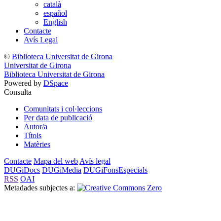
català
español
English
Contacte
Avís Legal
©
Biblioteca Universitat de Girona
Universitat de Girona
Biblioteca Universitat de Girona
Powered by
DSpace
Consulta
Comunitats i col·leccions
Per data de publicació
Autor/a
Títols
Matèries
Contacte
Mapa del web
Avís legal
DUGiDocs
DUGiMedia
DUGiFonsEspecials
RSS
OAI
Metadades subjectes a: