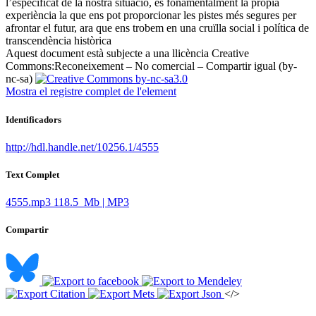
l’especificat de la nostra situació, és fonamentalment la pròpia
experiència la que ens pot proporcionar les pistes més segures per
afrontar el futur, ara que ens trobem en una cruïlla social i política de
transcendència històrica ​
Aquest document està subjecte a una llicència Creative
Commons:
Reconeixement – No comercial – Compartir igual (by-
nc-sa)
Mostra el registre complet de l'element
Identificadors
http://hdl.handle.net/10256.1/4555
Text Complet
4555.mp3
118.5 Mb | MP3
Compartir
</>