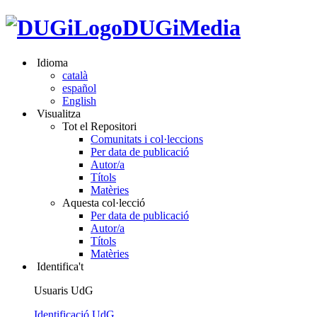
DUGiMedia
Idioma
català
español
English
Visualitza
Tot el Repositori
Comunitats i col·leccions
Per data de publicació
Autor/a
Títols
Matèries
Aquesta col·lecció
Per data de publicació
Autor/a
Títols
Matèries
Identifica't
Usuaris UdG
Identificació UdG