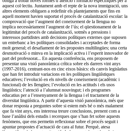
obliga a trobar noves formes d’atenció i formació específiques per a
aquest col·lectiu. Juntament amb el repte de la nova immigració, uns
altres elements obliguen a redefinir els plantejaments que fins en
aquell moment havien suportat el procés de catalanització escolar: la
comprovació que l’augment del coneixement de la llengua no
implica necessàriament l’augment de l’ús; el qüestionament de la
legitimitat del procés de catalanització, sotmès a pressions i
interessos partidistes amb decisions polítiques externes que suposen
un entrebanc a les polítiques consolidades i acceptades de forma
molt general; el desafiament de les propostes multilingües; una certa
desmotivació o minva en la implicació activa i l’esperit innovador de
part del professorat... En aquesta conferència, ens proposem de
presentar una visió panoràmica crítica sobre els darrers vint anys
(1997-2016), centrant-nos en cinc eixos bàsics: els canvis legislatius
que han fet introduir variacions en les polítiques lingüístiques
educatives; l’evolució en els nivells de coneixement (acadèmic i
funcional) de les llengües; l’evolució en les actituds i els usos
lingüístics; l’atenció a l’alumnat nouvingut; i els programes
educatius per a l’ensenyament de la llengua i el tractament de la
diversitat lingüística. A partir d’aquesta visió panoràmica, més que
donar resposta a preguntes sobre si estem més bé o més malament
que fa vint anys, ens interessa treure conclusions, prenent com a
base l’anàlisi dels estudis i recerques que s’han fet sobre aquests
fenòmens, que ens permetin reflexionar sobre el procés seguit i
apuntar propostes d’actuació de cara al futur. Perquè, atesa