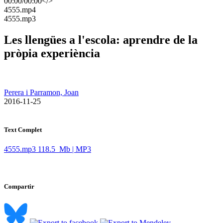
00:00
/
00:00
</>
​4555.mp4
​4555.mp3
Les llengües a l'escola: aprendre de la
pròpia experiència
Perera i Parramon, Joan
​ 2016-11-25
Text Complet
4555.mp3
118.5 Mb | MP3
Compartir